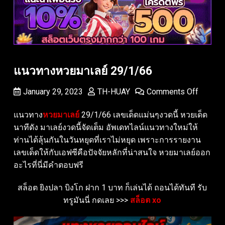
แนวทางหวยมาเลย์ 29/1/66
January 29, 2023
TH-HUAY
Comments Off
แนวทาง
หวยมาเลย์
29/1/66 เลขเด็ดแม่นๆงวดนี้ หวยเด็ด
นาทีดัง มาเลย์งวดนี้จัดเต็ม อัพเดทไลน์แนวทางใหม่ให้
ท่านได้ลุ้นกันในวันหยุดที่เราไม่หยุด เพราะการรายงาน
เลขเด็ดให้กับเอฟซีคือปัจจัยหลักที่น่าสนใจ หวยมาเลย์ออก
อะไรที่นี่มีคำตอบฟรี
สล็อต ยิงปลา บิงโก ฝาก 1 บาท ก็เล่นได้ ถอนได้ทันที รับ
ทรูมันนี่ กดเลย >>>
สล็อต xo