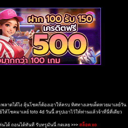
ลาดได้ไง ลุ้นโชคก็ต้องเอาให้ครบ ทิศทางเลขเด็ดหวยมาเลย์วัน
ห้โชคมาเลย์ toto 4d วันนี้ สรุปเอาไว้ให้ท่านแล้วจ้าที่นี่ที่เดียว
่นได้ ถอนได้ทันที รับทรูมันนี่ กดเลย >>>
สล็อต xo