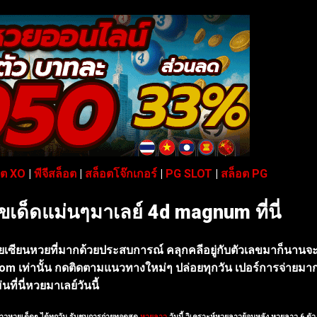
อต XO
|
พีจีสล็อต
|
สล็อตโจ๊กเกอร์
|
PG SLOT
|
สล็อต PG
ด็ดแม่นๆมาเลย์ 4d magnum ที่นี่
ยเซียนหวยที่มากด้วยประสบการณ์ คลุกคลีอยู่กับตัวเลขมาก็นานจ
y.com เท่านั้น กดติดตามแนวทางใหม่ๆ ปล่อยทุกวัน เปอร์การจ่ายมา
ที่นี่หวยมาเลย์วันนี้
าวหวยเด็ดๆ ได้ทุกวัน
รับชมการถ่ายทอดสด
หวยลาว
วันนี้ วิเคราะห์หวยลาวย้อนหลัง หวยลาว 6 ตัว