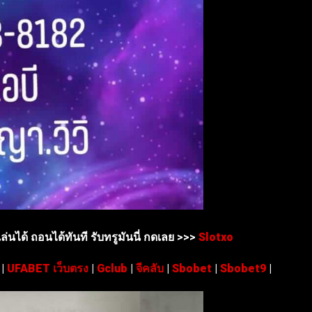
ล่นได้ ถอนได้ทันที รับทรูมันนี่ กดเลย >>>
Slotxo
|
UFABET เว็บตรง
|
Gclub
|
จีคลับ
|
Sbobet
|
Sbobet9
|