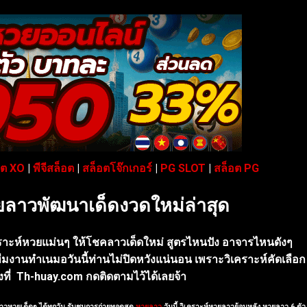
อต XO
|
พีจีสล็อต
|
สล็อตโจ๊กเกอร์
|
PG SLOT
|
สล็อต PG
ลาวพัฒนาเด็ดงวดใหม่ล่าสุด
ราะห์หวยแม่นๆ ให้โชคลาวเด็ดใหม่ สูตรไหนปัง อาจารไหนดังๆ
ทีมงานทำเนมอวันนี้ท่านไม่ปิดหวังแน่นอน เพราะวิเคราะห์คัดเลือก
ี่ Th-huay.com กดติดตามไว้ได้เลยจ้า
าวหวยเด็ดๆ ได้ทุกวัน
รับชมการถ่ายทอดสด
หวยลาว
วันนี้ วิเคราะห์หวยลาวย้อนหลัง หวยลาว 6 ตัว