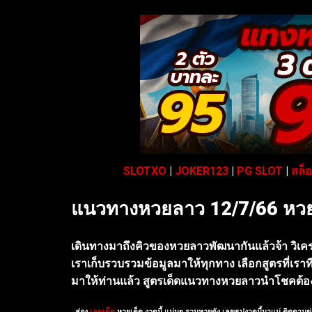
SLOTXO
|
JOKER123
|
PG SLOT
|
สล็
แนวทางหวยลาว 12/7/66 หวย
เดินทางมาถึงคิวของหวยลาวพัฒนากันแล้วจ้า วิเค
เราเก็บรวบรวมข้อมูลมาให้ทุกทาง เลือกสูตรที่เรา
มาให้ท่านแล้ว สูตรเด็ดแนวทางหวยลาวนำโชคต้องท
ส่อง
เลขเด็ด
หวยเด็ด งวดนี้ แม่นๆ รวมหวยดัง เลขธูปงวดนี้มาแน่ ติดตามข่