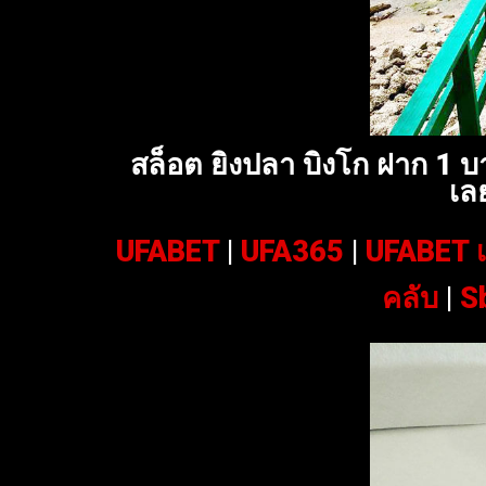
สล็อต ยิงปลา บิงโก ฝาก 1 บาท
เล
UFABET
|
UFA365
|
UFABET เ
คลับ
|
S