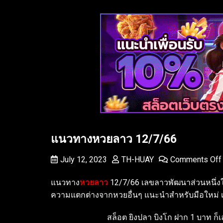
แนวทางหวยลาว 12/7/66
July 12, 2023
TH-HUAY
Comments Off
แนวทาง
หวยลาว
12/7/66 เลขลาวพัฒนาส่วนหนึ่ง
ความแตกต่างจากหวยอื่นๆ แนะนำสำหรับมือใหม่ เรา
สล็อต ยิงปลา บิงโก ฝาก 1 บาท ก็เล