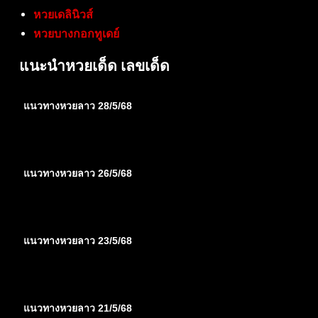
หวยเดลินิวส์
หวยบางกอกทูเดย์
แนะนำหวยเด็ด เลขเด็ด
แนวทางหวยลาว 28/5/68
แนวทางหวยลาว 26/5/68
แนวทางหวยลาว 23/5/68
แนวทางหวยลาว 21/5/68