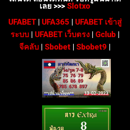
เลย >>>
Slotxo
UFABET
|
UFA365
|
UFABET เข้าสู่
ระบบ
|
UFABET เว็บตรง
|
Gclub
|
จีคลับ
|
Sbobet
|
Sbobet9
|