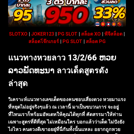
SLOTXO
|
JOKER123
|
PG SLOT
|
สล็อต XO
|
พีจีสล็อต
|
สล็อตโจ๊กเกอร์
|
PG SLOT
|
สล็อต PG
แนวทางหวยลาว 13/2/66 ຫວຍ
ລາວພັດທະນາ ลาวเด็ดสูตรดัง
ล่าสุด
วิเคราะห์แนวทางเลขเด็ดของคนชอบเสี่ยงดวง หวยมาแรง
ที่หยุดไม่อยู่จริงๆแล้ว ณ เวลานี้ มาเป็นขบวนการ จะอยู่
ที่ไหนเราก็พร้อมอัพเดทให้คุณได้ทุกที่ คัดสรรมาให้ท่าน
เฉพาะสูตรที่ดีที่สุด ไม่เหมือนใคร บอกแล้วว่าเด็ด ไม่ปังยัง
ไงไหว คนดวงดีเขาอยยุ่ที่นี่กันทั้งนั้นแหละ อยากถูกหวย