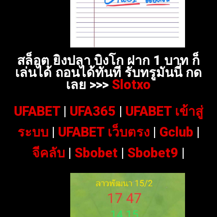
สล็อต ยิงปลา บิงโก ฝาก 1 บาท ก็
เล่นได้ ถอนได้ทันที รับทรูมันนี่ กด
เลย >>>
Slotxo
UFABET
|
UFA365
|
UFABET เข้าสู่
ระบบ
|
UFABET เว็บตรง
|
Gclub
|
จีคลับ
|
Sbobet
|
Sbobet9
|