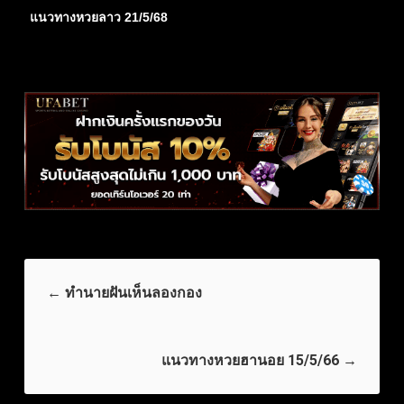
แนวทางหวยลาว 21/5/68
←
ทำนายฝันเห็นลองกอง
แนวทางหวยฮานอย 15/5/66
→