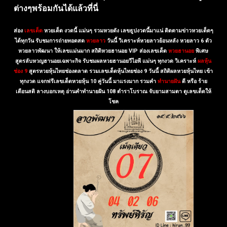
ต่างๆพร้อมกันได้แล้วที่นี่
ส่อง
เลขเด็ด
หวยเด็ด งวดนี้ แม่นๆ รวมหวยดัง เลขธูปงวดนี้มาแน่ ติดตามข่าวหวยเด็ดๆ
ได้ทุกวัน
รับชมการถ่ายทอดสด
หวยลาว
วันนี้ วิเคราะห์หวยลาวย้อนหลัง หวยลาว 6 ตัว
หวยลาวพัฒนา ให้เลขแม่นมาก
สถิติหวยฮานอย VIP ส่องเลขเด็ด
หวยฮานอย
พิเศษ
สูตรลับหวญฮานอยเฉพาะกิจ รับชมผลหวยฮานอยวีไอพี แม่นๆ ทุกงวด
วิเคราะห์
ผลหุ้น
ช่อง 9
สูตรหวยหุ้นไทยช่องตลาด รวมเลขเด็ดหุ้นไทยช่อง 9 วันนี้ สถิติผลหวยหุ้นไทย เข้า
ทุกงวด แจกฟรีเลขเด็ดหวยหุ้น 10 คู่วันนี้ มาแรงมาก
รวมคำ
ทำนายฝัน
ดี หรือ ร้าย
เตือนสติ ลางบอกเหตุ อ่านคำทำนายฝัน 108 ตำราโบราณ จับยามสามตา ดูเลขเด็ดให้
โชค