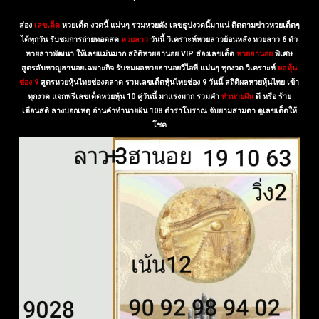
ส่อง
เลขเด็ด
หวยเด็ด งวดนี้ แม่นๆ รวมหวยดัง เลขธูปงวดนี้มาแน่ ติดตามข่าวหวยเด็ดๆ
ได้ทุกวัน
รับชมการถ่ายทอดสด
หวยลาว
วันนี้ วิเคราะห์หวยลาวย้อนหลัง หวยลาว 6 ตัว
หวยลาวพัฒนา ให้เลขแม่นมาก
สถิติหวยฮานอย VIP ส่องเลขเด็ด
หวยฮานอย
พิเศษ
สูตรลับหวญฮานอยเฉพาะกิจ รับชมผลหวยฮานอยวีไอพี แม่นๆ ทุกงวด
วิเคราะห์
ผลหุ้น
ช่อง 9
สูตรหวยหุ้นไทยช่องตลาด รวมเลขเด็ดหุ้นไทยช่อง 9 วันนี้ สถิติผลหวยหุ้นไทย เข้า
ทุกงวด แจกฟรีเลขเด็ดหวยหุ้น 10 คู่วันนี้ มาแรงมาก
รวมคำ
ทำนายฝัน
ดี หรือ ร้าย
เตือนสติ ลางบอกเหตุ อ่านคำทำนายฝัน 108 ตำราโบราณ จับยามสามตา ดูเลขเด็ดให้
โชค