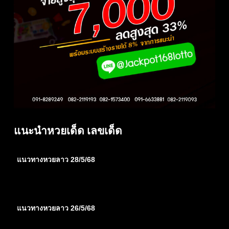
แนะนำหวยเด็ด เลขเด็ด
แนวทางหวยลาว 28/5/68
แนวทางหวยลาว 26/5/68