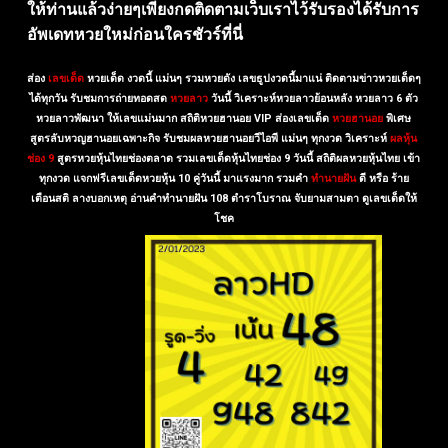
ให้ท่านแล้วง่ายๆเพียงกดติดตามเว็บเราไว้รับรองได้รับการ
อัพเดทหวยใหม่ก่อนใครชัวร์ที่นี่
ส่อง
เลขเด็ด
หวยเด็ด งวดนี้ แม่นๆ รวมหวยดัง เลขธูปงวดนี้มาแน่ ติดตามข่าวหวยเด็ดๆ
ได้ทุกวัน
รับชมการถ่ายทอดสด
หวยลาว
วันนี้ วิเคราะห์หวยลาวย้อนหลัง หวยลาว 6 ตัว
หวยลาวพัฒนา ให้เลขแม่นมาก
สถิติหวยฮานอย VIP ส่องเลขเด็ด
หวยฮานอย
พิเศษ
สูตรลับหวญฮานอยเฉพาะกิจ รับชมผลหวยฮานอยวีไอพี แม่นๆ ทุกงวด
วิเคราะห์
ผลหุ้น
ช่อง 9
สูตรหวยหุ้นไทยช่องตลาด รวมเลขเด็ดหุ้นไทยช่อง 9 วันนี้ สถิติผลหวยหุ้นไทย เข้า
ทุกงวด แจกฟรีเลขเด็ดหวยหุ้น 10 คู่วันนี้ มาแรงมาก
รวมคำ
ทำนายฝัน
ดี หรือ ร้าย
เตือนสติ ลางบอกเหตุ อ่านคำทำนายฝัน 108 ตำราโบราณ จับยามสามตา ดูเลขเด็ดให้
โชค