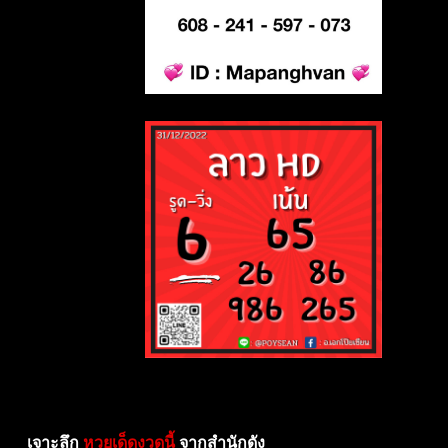
เจาะลึก
หวยเด็ดงวดนี้
จากสำนักดัง