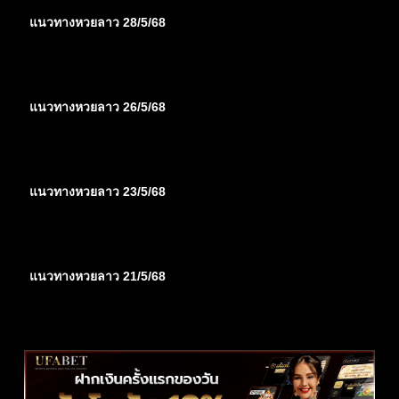
แนวทางหวยลาว 28/5/68
แนวทางหวยลาว 26/5/68
แนวทางหวยลาว 23/5/68
แนวทางหวยลาว 21/5/68