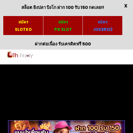
X
สล็อต ยิงปลา บิงโก ฝาก 100 รับ 150 กดเลย!!
สมัคร
สมัคร
สมัคร
SLOTXO
PG SLOT
JOKER123
ฝากต่อเนื่อง รับเครดิตฟรี 500
Skip
to
content