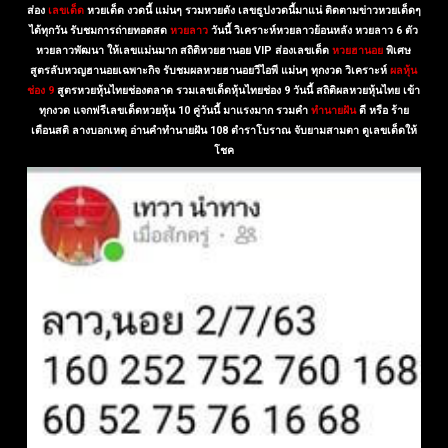
ส่อง
เลขเด็ด
หวยเด็ด งวดนี้ แม่นๆ รวมหวยดัง เลขธูปงวดนี้มาแน่ ติดตามข่าวหวยเด็ดๆ
ได้ทุกวัน
รับชมการถ่ายทอดสด
หวยลาว
วันนี้ วิเคราะห์หวยลาวย้อนหลัง หวยลาว 6 ตัว
หวยลาวพัฒนา ให้เลขแม่นมาก
สถิติหวยฮานอย VIP ส่องเลขเด็ด
หวยฮานอย
พิเศษ
สูตรลับหวญฮานอยเฉพาะกิจ รับชมผลหวยฮานอยวีไอพี แม่นๆ ทุกงวด
วิเคราะห์
ผลหุ้น
ช่อง 9
สูตรหวยหุ้นไทยช่องตลาด รวมเลขเด็ดหุ้นไทยช่อง 9 วันนี้ สถิติผลหวยหุ้นไทย เข้า
ทุกงวด แจกฟรีเลขเด็ดหวยหุ้น 10 คู่วันนี้ มาแรงมาก
รวมคำ
ทำนายฝัน
ดี หรือ ร้าย
เตือนสติ ลางบอกเหตุ อ่านคำทำนายฝัน 108 ตำราโบราณ จับยามสามตา ดูเลขเด็ดให้
โชค