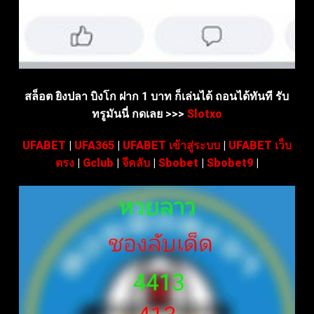
สล็อต ยิงปลา บิงโก ฝาก 1 บาท ก็เล่นได้ ถอนได้ทันที รับ
ทรูมันนี่ กดเลย >>>
Slotxo
UFABET
|
UFA365
|
UFABET เข้าสู่ระบบ
|
UFABET เว็บ
ตรง
|
Gclub
|
จีคลับ
|
Sbobet
|
Sbobet9
|