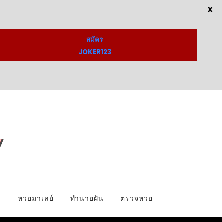
X
สมัคร
JOKER123
ว
หวยมาเลย์
ทำนายฝัน
ตรวจหวย