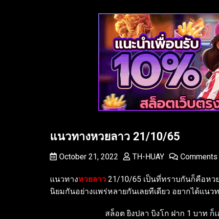
แนวทางหวยลาว 21/10/65
October 21, 2022
TH-HUAY
Comments 
แนวทาง
หวยลาว
21/10/65 เป็นที่ทราบกันก็คือหว
นิยมกันอย่างแพร่หลายกันเลยทีเดียว อยากได้แนวทา
สล็อต ยิงปลา บิงโก ฝาก 1 บาท ก็เล