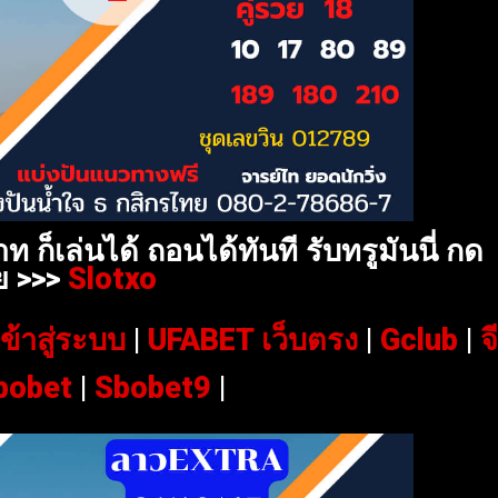
 ก็เล่นได้ ถอนได้ทันที รับทรูมันนี่ กด
ย >>>
Slotxo
ข้าสู่ระบบ
|
UFABET เว็บตรง
|
Gclub
|
จี
bobet
|
Sbobet9
|