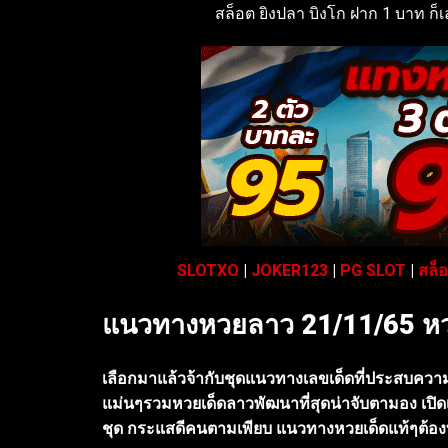
สล็อต ยิงปลา บิงโก ฝาก 1 บาท ก็เล
SLOTXO
|
JOKER123
|
PG SLOT
|
สล็
แนวทางหวยลาว 21/11/65 หว
เลือกมาแล้วจ้ากับชุดแนวทางเลขเด็ดที่ประสบความ
แม่นๆรวมหวยเด็ดลาวพัฒนาที่สุดน่าจับตามอง เปิด
ชุด กระแสดีคนตามเพียบ แนวทางหวยเด็ดแท้ๆต้องที