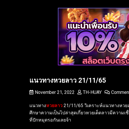
แนวทางหวยลาว 21/11/65
November 21, 2022
TH-HUAY
Comment
แนวทาง
หวยลาว
21/11/65 วิเคราะห์แนวทางหวยลา
ศึกษาความเป็นไปล่าสุดเกี่ยวหวยเด็ดลาวมีความเชื
ที่ปักหมุดรอกันเลยจ้า