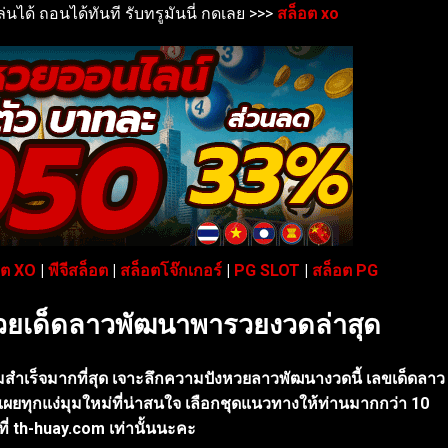
่นได้ ถอนได้ทันที รับทรูมันนี่ กดเลย >>>
สล็อต xo
อต XO
|
พีจีสล็อต
|
สล็อตโจ๊กเกอร์
|
PG SLOT
|
สล็อต PG
ยเด็ดลาวพัฒนาพารวยงวดล่าสุด
สำเร็จมากที่สุด เจาะลึกความปังหวยลาวพัฒนางวดนี้ เลขเด็ดลาว
เผยทุกแง่มุมใหม่ที่น่าสนใจ เลือกชุดแนวทางให้ท่านมากกว่า 10
่ th-huay.com เท่านั้นนะคะ