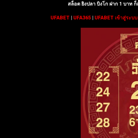
สล็อต ยิงปลา บิงโก ฝาก 1 บาท ก็เ
UFABET
|
UFA365
|
UFABET เข้าสู่ระบบ