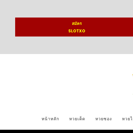
สมัคร
SLOTXO
Skip
to
content
หน้าหลัก
หวยเด็ด
หวยซอง
หวยไ