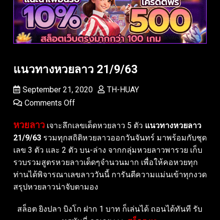
แนวทางหวยลาว 21/9/63
September 21, 2020
TH-HUAY
Comments Off
หวยลาว
เจาะลึกเลขเด็ดหวยลาว 5 ตัว
แนวทางหวยลาว
21/9/63
รวมทุกสถิติหวยลาวออกวันจันทร์ มาพร้อมกับชุด
เลข 3 ตัว และ 2 ตัว บน-ล่าง จากกลุ่มหวยลาวพารวย เก็บ
รวบรวมสูตรหวยลาวเด็ดๆจำนวนมาก เพื่อให้คอหวยทุก
ท่านได้พิจารณาเลขลาววันนี้ การันตีความแม่นเข้าทุกงวด
สรุปหวยลาวน่าจับตามอง
สล็อต ยิงปลา บิงโก ฝาก 1 บาท ก็เล่นได้ ถอนได้ทันที รับ