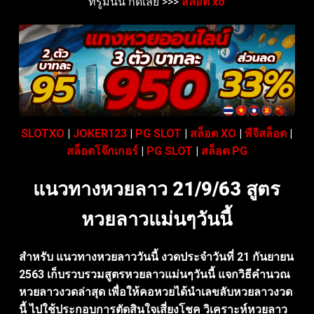
ทรูมันนี่ กดเลย >>>
สล็อต xo
SLOTXO
|
JOKER123
|
PG SLOT
|
สล็อต XO
|
พีจีสล็อต
|
สล็อตโจ๊กเกอร์
|
PG SLOT
|
สล็อต PG
แนวทางหวยลาว 21/9/63 สูตร
หวยลาวแม่นๆวันนี้
สำหรับ แนวทางหวยลาววันนี้ งวดประจำวันที่ 21 กันยายน
2563 เก็บรวบรวมสูตรหวยลาวแม่นๆวันนี้ แจกวิธีคำนวณ
หวยลาวงวดล่าสุด เพื่อให้คอหวยได้นำเลขลับหวยลาวงวด
นี้ ไปใช้ประกอบการตัดสินใจเสี่ยงโชค วิเคราะห์หวยลาว