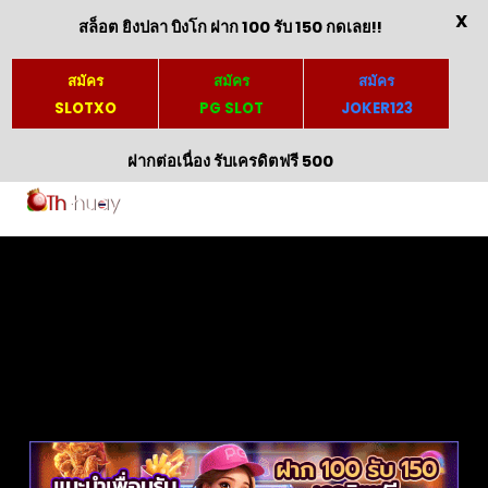
X
สล็อต ยิงปลา บิงโก ฝาก 100 รับ 150 กดเลย!!
สมัคร
สมัคร
สมัคร
SLOTXO
PG SLOT
JOKER123
ฝากต่อเนื่อง รับเครดิตฟรี 500
Skip
to
content