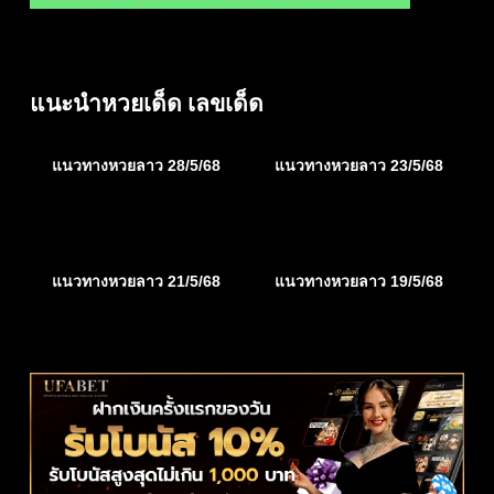
แนะนำหวยเด็ด เลขเด็ด
แนวทางหวยลาว 28/5/68
แนวทางหวยลาว 23/5/68
แนวทางหวยลาว 21/5/68
แนวทางหวยลาว 19/5/68