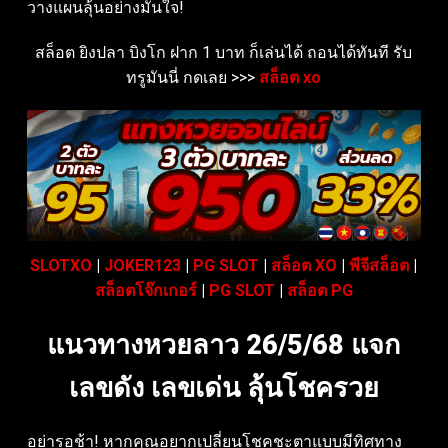
วางแผนลุ้นอย่างมั่นใจ!
สล็อต ยิงปลา บิงโก ฝาก 1 บาท ก็เล่นได้ ถอนได้ทันที รับ
ทรูมันนี่ กดเลย >>>
สล็อต xo
SLOTXO
|
JOKER123
|
PG SLOT
|
สล็อต XO
|
พีจีสล็อต
|
สล็อตโจ๊กเกอร์
|
PG SLOT
|
สล็อต PG
แนวทางหวยลาว 26/5/68 แจก
เลขดัง เลขเด่น ลุ้นโชครวย
อย่ารอช้า! หากคุณอยากเปลี่ยนโชคชะตาแบบมีทิศทาง