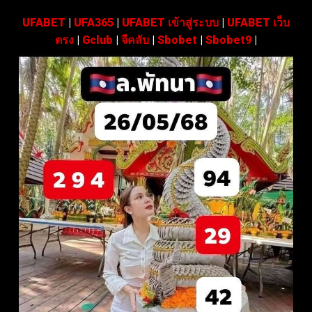
UFABET
|
UFA365
|
UFABET เข้าสู่ระบบ
|
UFABET เว็บ
ตรง
|
Gclub
|
จีคลับ
|
Sbobet
|
Sbobet9
|