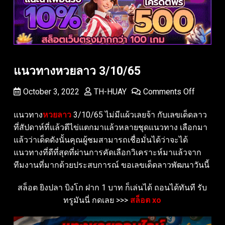
แนวทางหวยลาว 3/10/65
October 3, 2022
TH-HUAY
Comments Off
แนวทาง
หวยลาว
3/10/65 ไม่มีแผ้วเลยจ้า กับเลขเด็ดลาว
ที่สัปดาห์ที่แล้วตีไข่แตกมาแล้วหลายชุดแนวทาง เลือกมา
แล้วว่าเด็ดดังนั้นคุณผู้ชมสามารถเชื่อมั่นได้ว่าจะได้
แนวทางที่ดีที่สุดที่ผ่านการคัดเลือกวิเคราะห์มาแล้วจาก
ทีมงานที่มากด้วยประสบการณ์ ขอเลขเด็ดลาวพัฒนาวันนี้
สล็อต ยิงปลา บิงโก ฝาก 1 บาท ก็เล่นได้ ถอนได้ทันที รับ
ทรูมันนี่ กดเลย >>>
สล็อต xo