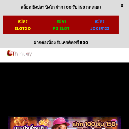
X
สล็อต ยิงปลา บิงโก ฝาก 100 รับ 150 กดเลย!!
สมัคร
สมัคร
สมัคร
SLOTXO
PG SLOT
JOKER123
ฝากต่อเนื่อง รับเครดิตฟรี 500
Skip
to
content