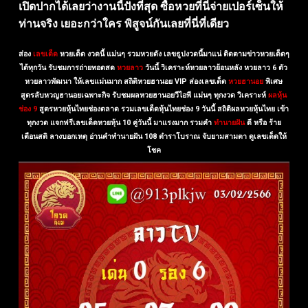
เปิดปากได้เลยว่างานนี้ปังที่สุด ซื้อหวยที่นี่จ่ายเปอร์เซ็นให้
ท่านจริง เยอะกว่าใคร พิสูจน์กันเลยที่นี่ที่เดียว
ส่อง
เลขเด็ด
หวยเด็ด งวดนี้ แม่นๆ รวมหวยดัง เลขธูปงวดนี้มาแน่ ติดตามข่าวหวยเด็ดๆ
ได้ทุกวัน
รับชมการถ่ายทอดสด
หวยลาว
วันนี้ วิเคราะห์หวยลาวย้อนหลัง หวยลาว 6 ตัว
หวยลาวพัฒนา ให้เลขแม่นมาก
สถิติหวยฮานอย VIP ส่องเลขเด็ด
หวยฮานอย
พิเศษ
สูตรลับหวญฮานอยเฉพาะกิจ รับชมผลหวยฮานอยวีไอพี แม่นๆ ทุกงวด
วิเคราะห์
ผลหุ้น
ช่อง 9
สูตรหวยหุ้นไทยช่องตลาด รวมเลขเด็ดหุ้นไทยช่อง 9 วันนี้ สถิติผลหวยหุ้นไทย เข้า
ทุกงวด แจกฟรีเลขเด็ดหวยหุ้น 10 คู่วันนี้ มาแรงมาก
รวมคำ
ทำนายฝัน
ดี หรือ ร้าย
เตือนสติ ลางบอกเหตุ อ่านคำทำนายฝัน 108 ตำราโบราณ จับยามสามตา ดูเลขเด็ดให้
โชค