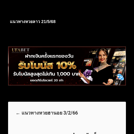
แนวทางหวยลาว 21/5/68
←
แนวทางหวยฮานอย 3/2/66