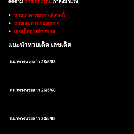
ติดตาม
หวยเด็ดงวดนี้
กำลังมาแรง
หวยนาคาพยากรณ์งวดนี้
หวยเลขด่วนกองสลาก
เลขเด็ดหวยจ้าวพายุ
แนะนำหวยเด็ด เลขเด็ด
แนวทางหวยลาว 28/5/68
แนวทางหวยลาว 26/5/68
แนวทางหวยลาว 23/5/68