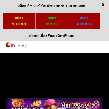
X
สล็อต ยิงปลา บิงโก ฝาก 100 รับ 150 กดเลย!!
สมัคร
สมัคร
สมัคร
SLOTXO
PG SLOT
JOKER123
ฝากต่อเนื่อง รับเครดิตฟรี 500
Skip
to
content