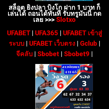
สล็อต ยิงปลา บิงโก ฝาก 1 บาท ก็
เล่นได้ ถอนได้ทันที รับทรูมันนี่ กด
เลย >>>
Slotxo
UFABET
|
UFA365
|
UFABET เข้าสู่
ระบบ
|
UFABET เว็บตรง
|
Gclub
|
จีคลับ
|
Sbobet
|
Sbobet9
|