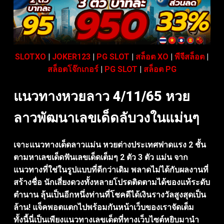
SLOTXO
|
JOKER123
|
PG SLOT
|
สล็อต XO
|
พีจีสล็อต
|
สล็อตโจ๊กเกอร์
|
PG SLOT
|
สล็อต PG
แนวทางหวยลาว 4/11/65 หวย
ลาวพัฒนาเลขเด็ดลับวงในแม่นๆ
เจาะแนวทางเด็ดลาวแม่น หวยต่างประเทศฟาดแรง 2 ชั้น
ตามหาเลขเด็ดฟันเลขเด็ดเต็มๆ 2 ตัว 3 ตัว แม่น จาก
แนวทางที่ใช่ในรูปแบบที่ดีกว่าเดิม พลาดไม่ได้กับผลงานที่
สร้างชื่อ นักเสี่ยงดวงทั้งหลายโปรดติดตามได้ของแท้ระดับ
ตำนาน ลุ้นเป็นอีกหนึ่งท่านที่โชคดีได้เงินรางวัลสูงสุดเป็น
ล้าน! แจ็คพอตแตกไปพร้อมกันหน้าเว็บของเราจัดเต็ม
ทั้งนี้นี่เป็นเพียงแนวทางเลขเด็ดที่ทางเว็บไซต์หยิบมานำ