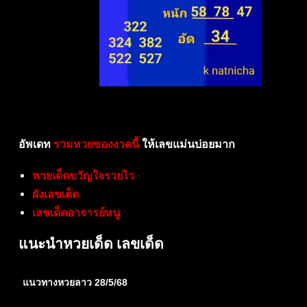
อัพเดท
รวมหวยซองงวดนี้
ให้เลขแม่นบ่อยมาก
หวยเด็ดขวัญใจรวยไว
ผังเลขเด็ด
เลขเด็ดอาจารย์หนู
แนะนำหวยเด็ด เลขเด็ด
แนวทางหวยลาว 28/5/68