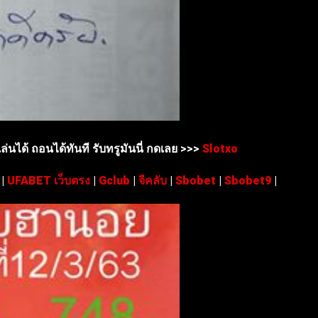
ล่นได้ ถอนได้ทันที รับทรูมันนี่ กดเลย >>>
Slotxo
|
UFABET เว็บตรง
|
Gclub
|
จีคลับ
|
Sbobet
|
Sbobet9
|