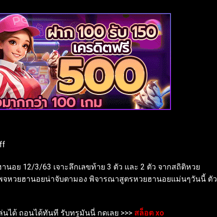
ff
ย 12/3/63 เจาะลึกเลขท้าย 3 ตัว และ 2 ตัว จากสถิติหวย
พจหวยฮานอยน่าจับตามอง พิจารณาสูตรหวยฮานอยแม่นๆวันนี้ ตัว
่นได้ ถอนได้ทันที รับทรูมันนี่ กดเลย >>>
สล็อต xo