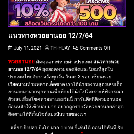
แนวทางหวยฮานอย 12/7/64
July 11, 2021
TH-HUAY
Comments Off
หวยฮานอย
คัดคุณภาพหวยต่างประเทศ
แนวทางหวย
ฮานอย 12/7/64
สุดยอดหวยยอดฮิตและนิยมที่สุดใน
ประเทศไทยจับรางวัลทุกวัน วันละ 3 รอบ เซียนหวย
เวียดนามห้ามพลาดเด็ดขาด เราได้นำผลงานสูตรเลขเด็ด
ฮานอยมาฝากทุกท่านเพื่อที่จะได้นำไปวิเคราะห์พิจารณา
ตัวเลขเสี่ยงโชคหวยฮานอยวันนี้ การันตีสถิติหวยฮานอย
ย้อนหลังให้เข้าบ่อยมาก อยากถูกรางวัลหวยฮานอยล่าสุด
ติดตามได้ที่เว็บไซต์แบ่งปันหวยของเรา
สล็อต ยิงปลา บิงโก ฝาก 1 บาท ก็เล่นได้ ถอนได้ทันที รับ