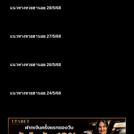
แนวทางหวยฮานอย 28/5/68
แนวทางหวยฮานอย 27/5/68
แนวทางหวยฮานอย 26/5/68
แนวทางหวยฮานอย 24/5/68