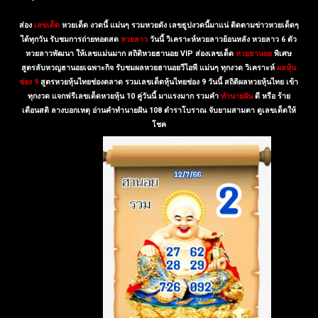
ส่อง
เลขเด็ด
หวยเด็ด งวดนี้ แม่นๆ รวมหวยดัง เลขธูปงวดนี้มาแน่ ติดตามข่าวหวยเด็ดๆ
ได้ทุกวัน
รับชมการถ่ายทอดสด
หวยลาว
วันนี้ วิเคราะห์หวยลาวย้อนหลัง หวยลาว 6 ตัว
หวยลาวพัฒนา ให้เลขแม่นมาก
สถิติหวยฮานอย VIP ส่องเลขเด็ด
หวยฮานอย
พิเศษ
สูตรลับหวญฮานอยเฉพาะกิจ รับชมผลหวยฮานอยวีไอพี แม่นๆ ทุกงวด
วิเคราะห์
ผลหุ้น
ช่อง 9
สูตรหวยหุ้นไทยช่องตลาด รวมเลขเด็ดหุ้นไทยช่อง 9 วันนี้ สถิติผลหวยหุ้นไทย เข้า
ทุกงวด แจกฟรีเลขเด็ดหวยหุ้น 10 คู่วันนี้ มาแรงมาก
รวมคำ
ทำนายฝัน
ดี หรือ ร้าย
เตือนสติ ลางบอกเหตุ อ่านคำทำนายฝัน 108 ตำราโบราณ จับยามสามตา ดูเลขเด็ดให้
โชค