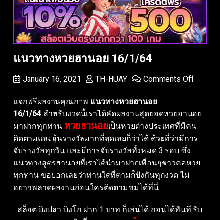
แนวทางหวยฮานอย 16/1/64
January 16, 2021
TH-HUAY
Comments Off
แจกฟรีผลงานคุณภาพ
แนวทางหวยฮานอย
16/1/64
สำหรับงวดนี้เราได้คัดผลงานสุดยอดหวยฮานอย
หวยฮานอย
มาฝากทุกท่าน
เป็นหวยต่างประเทศที่มีคน
ติดตามและลุ้นรางวัลมากที่สุดเลยก็ว่าได้ ด้วยที่ว่ามีการ
จับรางวัลทุกวัน และมีการจับรางวัลทั้งหมด 3 รอบ ซึ่ง
แนวทางสูตรฮานอยที่เราได้นำมาฝากเพื่อนๆชาวคอหวย
ทุกท่าน ขอบอกเลยว่าท่านใดที่ตามก็ปังกันทุกงวด ไม่
อยากพลาดผลงานก่อนใครติดตามชมได้ที่นี่
สล็อต ยิงปลา บิงโก ฝาก 1 บาท ก็เล่นได้ ถอนได้ทันที รับ