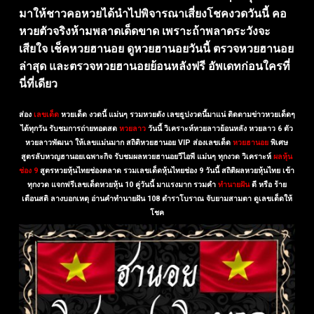
มาให้ชาวคอหวยได้นำไปพิจารณาเสี่ยงโชคงวดวันนี้ คอ
หวยตัวจริงห้ามพลาดเด็ดขาด เพราะถ้าพลาดระวังจะ
เสียใจ เช็คหวยฮานอย ดูหวยฮานอยวันนี้ ตรวจหวยฮานอย
ล่าสุด และตรวจหวยฮานอยย้อนหลังฟรี อัพเดทก่อนใครที่
นี่ที่เดียว
ส่อง
เลขเด็ด
หวยเด็ด งวดนี้ แม่นๆ รวมหวยดัง เลขธูปงวดนี้มาแน่ ติดตามข่าวหวยเด็ดๆ
ได้ทุกวัน
รับชมการถ่ายทอดสด
หวยลาว
วันนี้ วิเคราะห์หวยลาวย้อนหลัง หวยลาว 6 ตัว
หวยลาวพัฒนา ให้เลขแม่นมาก
สถิติหวยฮานอย VIP ส่องเลขเด็ด
หวยฮานอย
พิเศษ
สูตรลับหวญฮานอยเฉพาะกิจ รับชมผลหวยฮานอยวีไอพี แม่นๆ ทุกงวด
วิเคราะห์
ผลหุ้น
ช่อง 9
สูตรหวยหุ้นไทยช่องตลาด รวมเลขเด็ดหุ้นไทยช่อง 9 วันนี้ สถิติผลหวยหุ้นไทย เข้า
ทุกงวด แจกฟรีเลขเด็ดหวยหุ้น 10 คู่วันนี้ มาแรงมาก
รวมคำ
ทำนายฝัน
ดี หรือ ร้าย
เตือนสติ ลางบอกเหตุ อ่านคำทำนายฝัน 108 ตำราโบราณ จับยามสามตา ดูเลขเด็ดให้
โชค