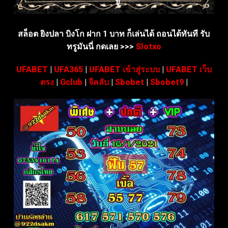
สล็อต ยิงปลา บิงโก ฝาก 1 บาท ก็เล่นได้ ถอนได้ทันที รับ
ทรูมันนี่ กดเลย >>>
Slotxo
UFABET
|
UFA365
|
UFABET เข้าสู่ระบบ
|
UFABET เว็บ
ตรง
|
Gclub
|
จีคลับ
|
Sbobet
|
Sbobet9
|