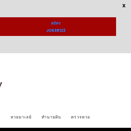
X
สมัคร
JOKER123
ว
หวยมาเลย์
ทำนายฝัน
ตรวจหวย