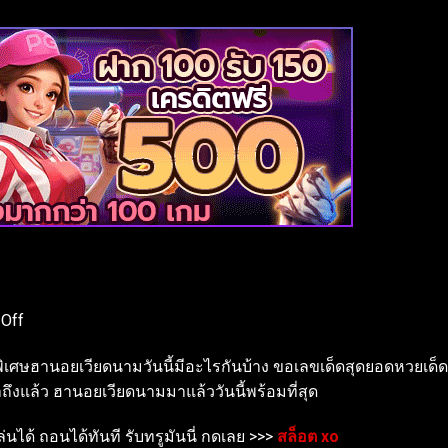
Off
ิเศษฮานอยเวียดนามวันนี้มีอะไรกันบ้าง ขอเลขเด็ดสุดยอดหวยเด็ด
าถึงแล้ว ฮานอยเวียดนามมาแล้ววันนี้พร้อมที่สุด
่นได้ ถอนได้ทันที รับทรูมันนี่ กดเลย >>>
สล็อต xo