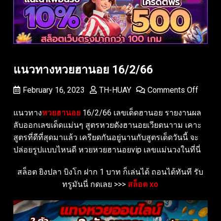
แนวทางหวยฮานอย 16/2/66
February 16, 2023
TH-HUAY
Comments Off
แนวทาง
หวยฮานอย
16/2/66 เลขเด็ดฮานอย รายงานผล
ลับออกเลขเด็ดแม่นๆ สูตรหวยดังฮานอยเวียดนาาม เคาะ
สูตรที่ดีที่สุดมาแล้ว เครียดกันอยู่นานกับสูตรเด็ดวันนี้ จะ
ปล่อยรูปแบบไหนดี หวยหวยฮานอยvip เลขแม่นวงในที่นี่
สล็อต ยิงปลา บิงโก ฝาก 1 บาท ก็เล่นได้ ถอนได้ทันที รับ
ทรูมันนี่ กดเลย >>>
สล็อต xo