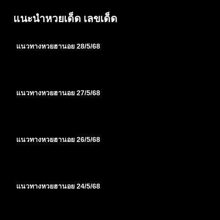
แนะนำหวยเด็ด เลขเด็ด
แนวทางหวยฮานอย 28/5/68
แนวทางหวยฮานอย 27/5/68
แนวทางหวยฮานอย 26/5/68
แนวทางหวยฮานอย 24/5/68