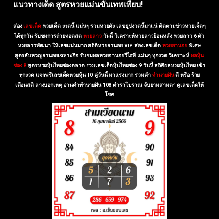
แนวทางเด็ด สูตรหวยแม่นขั้นเทพเพียบ!
ส่อง
เลขเด็ด
หวยเด็ด งวดนี้ แม่นๆ รวมหวยดัง เลขธูปงวดนี้มาแน่ ติดตามข่าวหวยเด็ดๆ
ได้ทุกวัน
รับชมการถ่ายทอดสด
หวยลาว
วันนี้ วิเคราะห์หวยลาวย้อนหลัง หวยลาว 6 ตัว
หวยลาวพัฒนา ให้เลขแม่นมาก
สถิติหวยฮานอย VIP ส่องเลขเด็ด
หวยฮานอย
พิเศษ
สูตรลับหวญฮานอยเฉพาะกิจ รับชมผลหวยฮานอยวีไอพี แม่นๆ ทุกงวด
วิเคราะห์
ผลหุ้น
ช่อง 9
สูตรหวยหุ้นไทยช่องตลาด รวมเลขเด็ดหุ้นไทยช่อง 9 วันนี้ สถิติผลหวยหุ้นไทย เข้า
ทุกงวด แจกฟรีเลขเด็ดหวยหุ้น 10 คู่วันนี้ มาแรงมาก
รวมคำ
ทำนายฝัน
ดี หรือ ร้าย
เตือนสติ ลางบอกเหตุ อ่านคำทำนายฝัน 108 ตำราโบราณ จับยามสามตา ดูเลขเด็ดให้
โชค