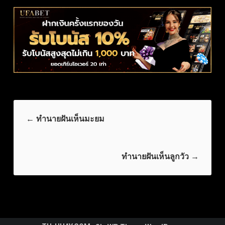
←
ทำนายฝันเห็นมะยม
ทำนายฝันเห็นลูกวัว
→