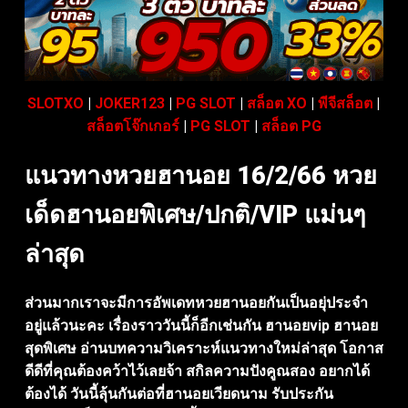
SLOTXO
|
JOKER123
|
PG SLOT
|
สล็อต XO
|
พีจีสล็อต
|
สล็อตโจ๊กเกอร์
|
PG SLOT
|
สล็อต PG
แนวทางหวยฮานอย 16/2/66 หวย
เด็ดฮานอยพิเศษ/ปกติ/VIP แม่นๆ
ล่าสุด
ส่วนมากเราจะมีการอัพเดทหวยฮานอยกันเป็นอยุ่ประจำ
อยู่แล้วนะคะ เรื่องราววันนี้ก็อีกเช่นกัน ฮานอยvip ฮานอย
สุดพิเศษ อ่านบทความวิเคราะห์แนวทางใหม่ล่าสุด โอกาส
ดีดีที่คุณต้องคว้าไว้เลยจ้า สกิลความปังคูณสอง อยากได้
ต้องได้ วันนี้ลุ้นกันต่อที่ฮานอยเวียดนาม รับประกัน