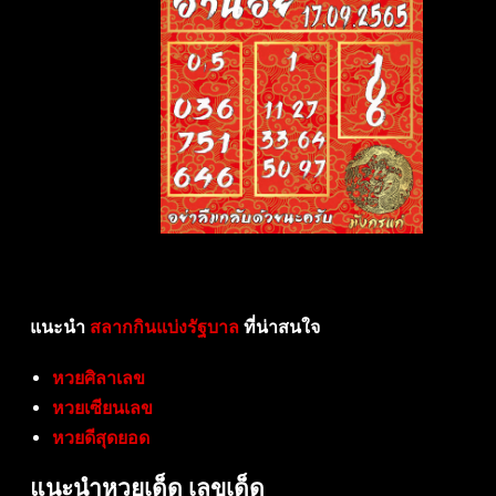
แนะนำ
สลากกินแบ่งรัฐบาล
ที่น่าสนใจ
หวยศิลาเลข
หวยเซียนเลข
หวยดีสุดยอด
แนะนำหวยเด็ด เลขเด็ด