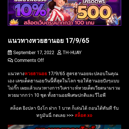
แนวทางหวยฮานอย 17/9/65
September 17, 2022
TH-HUAY
Comments Off
แนวทาง
หวยฮานอย
17/9/65 สูตรฮานอยจะปลอบในคุณ
เอง เลขเด็ดฮานอยวันนี้ที่สุดในโลก ขอให้ฮานอยปังๆแบบ
ไม่กั๊ก เผยแล้วแนวทางการวิเคราะห์หวยเด็ดเวียดนามรวม
หวยมากกว่า 10 ชุด ทั้งฮานอยพิเศษปกติและวีไอพี
สล็อต ยิงปลา บิงโก ฝาก 1 บาท ก็เล่นได้ ถอนได้ทันที รับ
ทรูมันนี่ กดเลย >>>
สล็อต xo