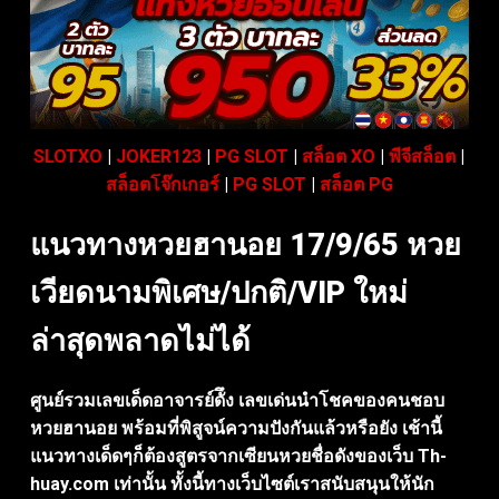
SLOTXO
|
JOKER123
|
PG SLOT
|
สล็อต XO
|
พีจีสล็อต
|
สล็อตโจ๊กเกอร์
|
PG SLOT
|
สล็อต PG
แนวทางหวยฮานอย 17/9/65 หวย
เวียดนามพิเศษ/ปกติ/VIP ใหม่
ล่าสุดพลาดไม่ได้
ศูนย์รวมเลขเด็ดอาจารย์ดัึง เลขเด่นนำโชคของคนชอบ
หวยฮานอย พร้อมที่พิสูจน์ความปังกันแล้วหรือยัง เช้านี้
แนวทางเด็ดๆก็ต้องสูตรจากเซียนหวยชื่อดังของเว็บ Th-
huay.com เท่านั้น ทั้งนี้ทางเว็บไซต์เราสนับสนุนให้นัก