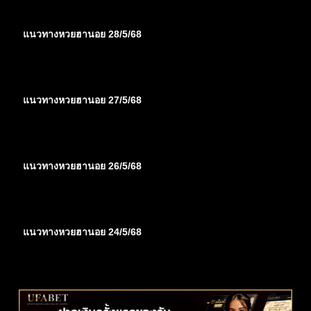
แนวทางหวยฮานอย 28/5/68
แนวทางหวยฮานอย 27/5/68
แนวทางหวยฮานอย 26/5/68
แนวทางหวยฮานอย 24/5/68