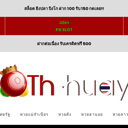
สล็อต ยิงปลา บิงโก ฝาก 100 รับ 150 กดเลย!!
สมัคร
PG SLOT
ฝากต่อเนื่อง รับเครดิตฟรี 500
ทยรัฐ
หวยแม่จำเนียร
หวยดัง
หวยฮานอย
หวยลา