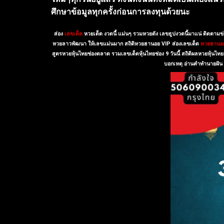
ศึกษาข้อมูลทุกครั้งก่อนการลงทุนด้วยนะ
ส่อง
เลขเด็ด
หวยเด็ด งวดนี้ แม่นๆ รวมหวยดัง เลขธูปงวดนี้มาแน่ ติดตามข่
หวยลาวพัฒนา ให้เลขแม่นมาก
สถิติหวยฮานอย VIP ส่องเลขเด็ด
หวยฮานอ
สูตรหวยหุ้นไทยช่องตลาด รวมเลขเด็ดหุ้นไทยช่อง 9 วันนี้ สถิติผลหวยหุ้นไทย
บอกเหตุ อ่านคำทำนายฝัน