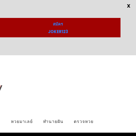
X
สมัคร
JOKER123
ว
หวยมาเลย์
ทำนายฝัน
ตรวจหวย