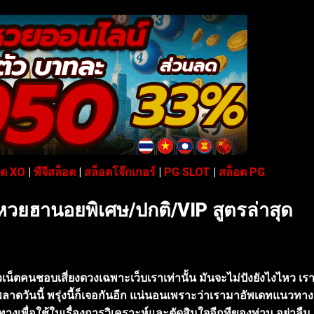
อต XO
|
พีจีสล็อต
|
สล็อตโจ๊กเกอร์
|
PG SLOT
|
สล็อต PG
ยฮานอยพิเศษ/ปกติ/VIP สูตรล่าสุด
็ตคนชอบเสี่ยงดวงเฉพาะเว็บเราเท่านั้น มันจะไม่ปังยังไงไหว เร
าพลาดวันนี้ พรุ่งนี้ก็เจอกันอีก แน่นอนเพราะว่าเรามาอัพเดทแนวทาง
งแนวทางเพื่อใช้ในเรื่องการวิเคราะห์และตัดสินใจอีกทีของท่าน อย่าลืม