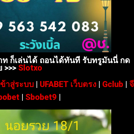
 ก็เล่นได้ ถอนได้ทันที รับทรูมันนี่ กด
ย >>>
Slotxo
ข้าสู่ระบบ
|
UFABET เว็บตรง
|
Gclub
|
จี
bobet
|
Sbobet9
|