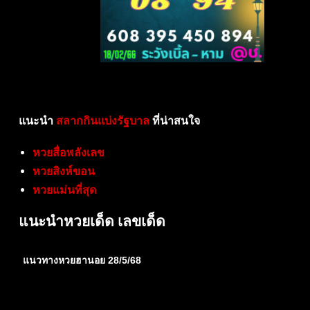
แนะนำ
สลากกินแบ่งรัฐบาล
ที่น่าสนใจ
หวยสื่อพลังเลข
หวยสิงห์ขอน
หวยแม่นที่สุด
แนะนำหวยเด็ด เลขเด็ด
แนวทางหวยฮานอย 28/5/68