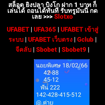
สล็อต ยิงปลา บิงโก ฝาก 1 บาท ก็
เล่นได้ ถอนได้ทันที รับทรูมันนี่ กด
เลย >>>
Slotxo
UFABET
|
UFA365
|
UFABET เข้าสู่
ระบบ
|
UFABET เว็บตรง
|
Gclub
|
จีคลับ
|
Sbobet
|
Sbobet9
|