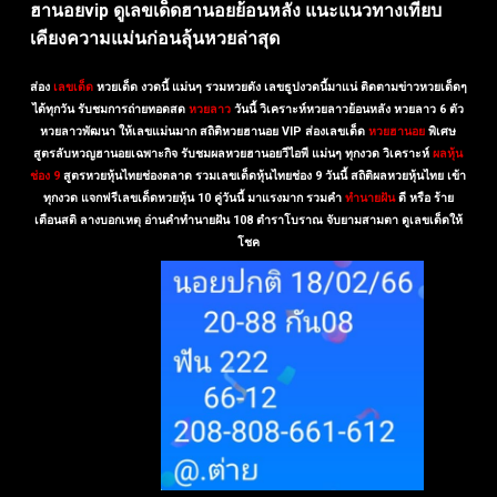
ฮานอยvip ดูเลขเด็ดฮานอยย้อนหลัง แนะแนวทางเทียบ
เคียงความแม่นก่อนลุ้นหวยล่าสุด
ส่อง
เลขเด็ด
หวยเด็ด งวดนี้ แม่นๆ รวมหวยดัง เลขธูปงวดนี้มาแน่ ติดตามข่าวหวยเด็ดๆ
ได้ทุกวัน
รับชมการถ่ายทอดสด
หวยลาว
วันนี้ วิเคราะห์หวยลาวย้อนหลัง หวยลาว 6 ตัว
หวยลาวพัฒนา ให้เลขแม่นมาก
สถิติหวยฮานอย VIP ส่องเลขเด็ด
หวยฮานอย
พิเศษ
สูตรลับหวญฮานอยเฉพาะกิจ รับชมผลหวยฮานอยวีไอพี แม่นๆ ทุกงวด
วิเคราะห์
ผลหุ้น
ช่อง 9
สูตรหวยหุ้นไทยช่องตลาด รวมเลขเด็ดหุ้นไทยช่อง 9 วันนี้ สถิติผลหวยหุ้นไทย เข้า
ทุกงวด แจกฟรีเลขเด็ดหวยหุ้น 10 คู่วันนี้ มาแรงมาก
รวมคำ
ทำนายฝัน
ดี หรือ ร้าย
เตือนสติ ลางบอกเหตุ อ่านคำทำนายฝัน 108 ตำราโบราณ จับยามสามตา ดูเลขเด็ดให้
โชค