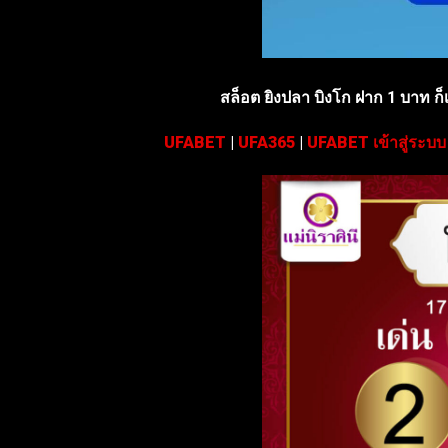
สล็อต ยิงปลา บิงโก ฝาก 1 บาท ก็เ
UFABET
|
UFA365
|
UFABET เข้าสู่ระบบ