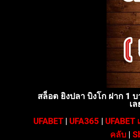
สล็อต ยิงปลา บิงโก ฝาก 1 บาท
เล
UFABET
|
UFA365
|
UFABET เ
คลับ
|
S