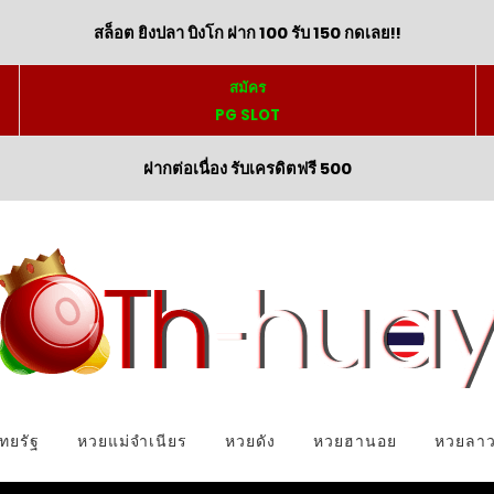
สล็อต ยิงปลา บิงโก ฝาก 100 รับ 150 กดเลย!!
สมัคร
PG SLOT
ฝากต่อเนื่อง รับเครดิตฟรี 500
ทยรัฐ
หวยแม่จำเนียร
หวยดัง
หวยฮานอย
หวยลา