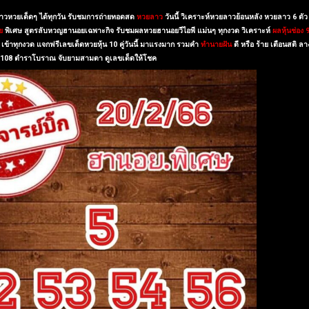
าวหวยเด็ดๆ ได้ทุกวัน
รับชมการถ่ายทอดสด
หวยลาว
วันนี้ วิเคราะห์หวยลาวย้อนหลัง หวยลาว 6 ตัว
ย
พิเศษ สูตรลับหวญฮานอยเฉพาะกิจ รับชมผลหวยฮานอยวีไอพี แม่นๆ ทุกงวด
วิเคราะห์
ผลหุ้นช่อง 
 เข้าทุกงวด แจกฟรีเลขเด็ดหวยหุ้น 10 คู่วันนี้ มาแรงมาก
รวมคำ
ทำนายฝัน
ดี หรือ ร้าย เตือนสติ ลา
 108 ตำราโบราณ จับยามสามตา ดูเลขเด็ดให้โชค