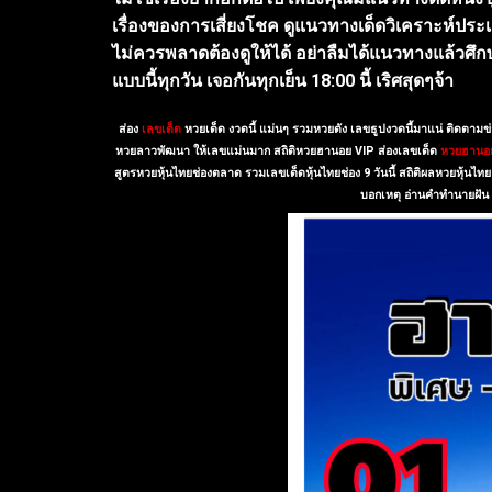
เรื่องของการเสี่ยงโชค ดูแนวทางเด็ดวิเคราะห์ประเด
ไม่ควรพลาดต้องดูให้ได้ อย่าลืมได้แนวทางแล้วศึกษ
แบบนี้ทุกวัน เจอกันทุกเย็น 18:00 นี้ เริศสุดๆจ้า
ส่อง
เลขเด็ด
หวยเด็ด งวดนี้ แม่นๆ รวมหวยดัง เลขธูปงวดนี้มาแน่ ติดตามข่
หวยลาวพัฒนา ให้เลขแม่นมาก
สถิติหวยฮานอย VIP ส่องเลขเด็ด
หวยฮานอ
สูตรหวยหุ้นไทยช่องตลาด รวมเลขเด็ดหุ้นไทยช่อง 9 วันนี้ สถิติผลหวยหุ้นไทย
บอกเหตุ อ่านคำทำนายฝัน