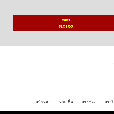
สมัคร
SLOTXO
Skip
to
content
หน้าหลัก
หวยเด็ด
หวยซอง
หวยไ