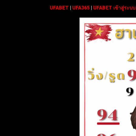
UFABET
|
UFA365
|
UFABET เข้าสู่ระบบ