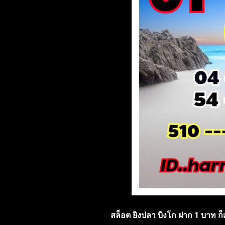
สล็อต ยิงปลา บิงโก ฝาก 1 บาท ก็เ