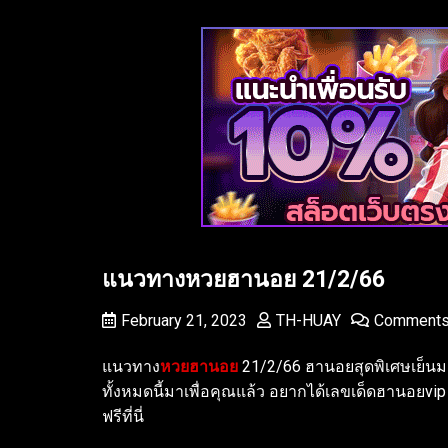
แนวทางหวยฮานอย 21/2/66
February 21, 2023
TH-HUAY
Comments
แนวทาง
หวยฮานอย
21/2/66 ฮานอยสุดพิเศษเย็นมาแ
ทั้งหมดนี้มาเพื่อคุณแล้ว อยากได้เลขเด็ดฮานอยvip 
ฟรีที่นี่