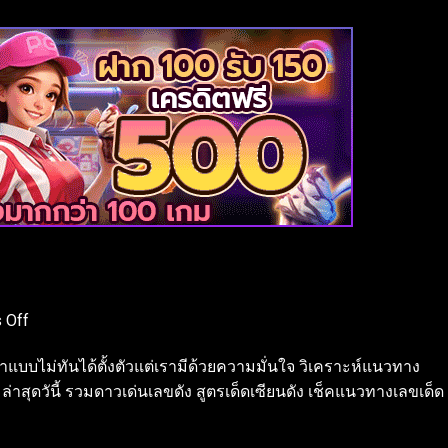
 Off
บบไม่ทันได้ตั้งตัวแต่เรามีด้วยความมั่นใจ วิเคราะห์แนวทาง
ล่าสุดวันี้ รวมดาวเด่นเลขดัง สูตรเด็ดเซียนดัง เช็คแนวทางเลขเด็ด