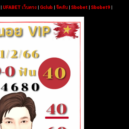
|
UFABET เว็บตรง
|
Gclub
|
จีคลับ
|
Sbobet
|
Sbobet9
|