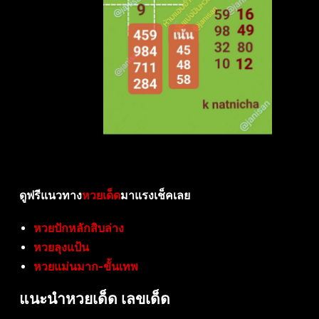
ดูฟรีแนวทาง
หวยเด็ด
มาแรงเช็คเลย
หวยปักหลักสิบล่าง
หวยลุงแป้น
หวยแม่นมาก-ขั้นเทพ
แนะนำหวยเด็ด เลขเด็ด