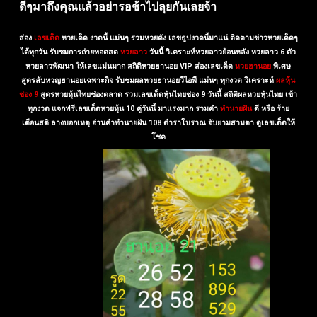
ดีๆมาถึงคุณแล้วอย่ารอช้าไปลุยกันเลยจ้า
ส่อง
เลขเด็ด
หวยเด็ด งวดนี้ แม่นๆ รวมหวยดัง เลขธูปงวดนี้มาแน่ ติดตามข่าวหวยเด็ดๆ
ได้ทุกวัน
รับชมการถ่ายทอดสด
หวยลาว
วันนี้ วิเคราะห์หวยลาวย้อนหลัง หวยลาว 6 ตัว
หวยลาวพัฒนา ให้เลขแม่นมาก
สถิติหวยฮานอย VIP ส่องเลขเด็ด
หวยฮานอย
พิเศษ
สูตรลับหวญฮานอยเฉพาะกิจ รับชมผลหวยฮานอยวีไอพี แม่นๆ ทุกงวด
วิเคราะห์
ผลหุ้น
ช่อง 9
สูตรหวยหุ้นไทยช่องตลาด รวมเลขเด็ดหุ้นไทยช่อง 9 วันนี้ สถิติผลหวยหุ้นไทย เข้า
ทุกงวด แจกฟรีเลขเด็ดหวยหุ้น 10 คู่วันนี้ มาแรงมาก
รวมคำ
ทำนายฝัน
ดี หรือ ร้าย
เตือนสติ ลางบอกเหตุ อ่านคำทำนายฝัน 108 ตำราโบราณ จับยามสามตา ดูเลขเด็ดให้
โชค