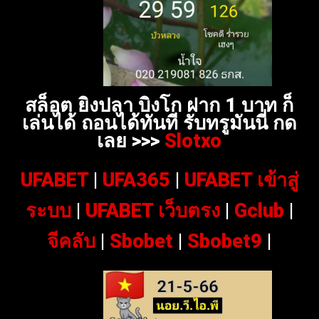
สล็อต ยิงปลา บิงโก ฝาก 1 บาท ก็
เล่นได้ ถอนได้ทันที รับทรูมันนี่ กด
เลย >>>
Slotxo
UFABET
|
UFA365
|
UFABET เข้าสู่
ระบบ
|
UFABET เว็บตรง
|
Gclub
|
จีคลับ
|
Sbobet
|
Sbobet9
|