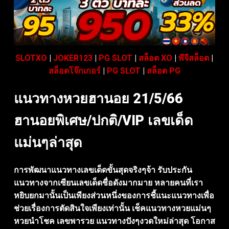
SLOTXO
|
JOKER123
|
PG SLOT
|
สล็อต XO
|
พีจีสล็อต
|
สล็อตโจ๊กเกอร์
|
PG SLOT
|
สล็อต PG
แนวทางหวยฮานอย 21/5/66
ฮานอยพิเศษ/ปกติ/VIP เลขเด็ด
แม่นๆล่าสุด
การพัฒนาแนวทางเลขเด็ดขั้นสุดจริงๆจ้า รับประกัน
แนวทางจากเซียนเลขเด็ดชื่อดังมากมาย หลายคนที่เรา
หยิบยกมานั้นเป็นเพียงส่วนหนึ่งของการชี้แนะแนวทางเพื่อ
ช่วยเรื่องการตัดสินใจเพียงเท่านั้น เช็คแนวทางหวยแม่นๆ
หวยนำโชค เลขพารวย แนวทางปังๆงวดใหม่ล่าสุด โอกาส