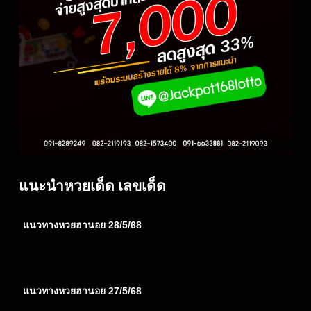
แนะนำหวยเด็ด เลขเด็ด
แนวทางหวยฮานอย 28/5/68
แนวทางหวยฮานอย 27/5/68