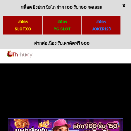
X
สล็อต ยิงปลา บิงโก ฝาก 100 รับ 150 กดเลย!!
สมัคร
สมัคร
สมัคร
SLOTXO
PG SLOT
JOKER123
ฝากต่อเนื่อง รับเครดิตฟรี 500
Skip
to
content