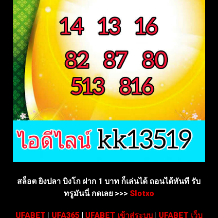
สล็อต ยิงปลา บิงโก ฝาก 1 บาท ก็เล่นได้ ถอนได้ทันที รับ
ทรูมันนี่ กดเลย >>>
Slotxo
UFABET
|
UFA365
|
UFABET เข้าสู่ระบบ
|
UFABET เว็บ