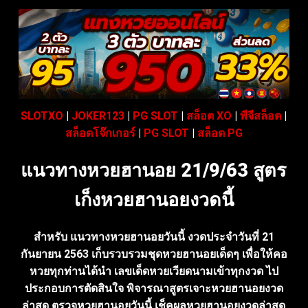
SLOTXO
|
JOKER123
|
PG SLOT
|
สล็อต XO
|
พีจีสล็อต
|
สล็อตโจ๊กเกอร์
|
PG SLOT
|
สล็อต PG
แนวทางหวยฮานอย 21/9/63 สูตร
เก็งหวยฮานอยงวดนี้
สำหรับ แนวทางหวยฮานอยวันนี้ งวดประจำวันที่ 21
กันยายน 2563 เก็บรวบรวมชุดหวยฮานอยเด็ดๆ เพื่อให้คอ
หวยทุกท่านได้นำ เลขเด็ดหวยเวียดนามเข้าทุกงวด ไป
ประกอบการตัดสินใจ พิจารณาสูตรเจาะหวยฮานอยงวด
ล่าสุด ตรวจหวยฮานอยวันนี้ เช็คผลหวยฮานอยงวดล่าสุด