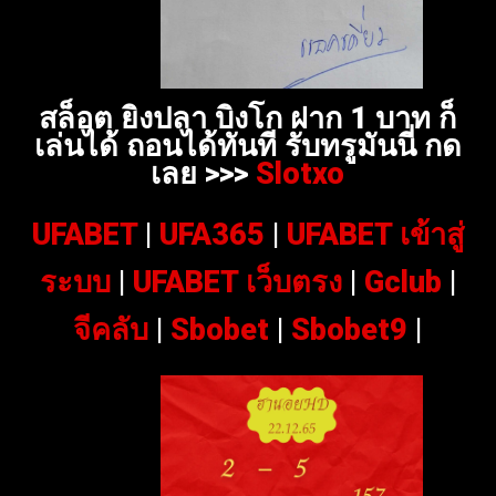
สล็อต ยิงปลา บิงโก ฝาก 1 บาท ก็
เล่นได้ ถอนได้ทันที รับทรูมันนี่ กด
เลย >>>
Slotxo
UFABET
|
UFA365
|
UFABET เข้าสู่
ระบบ
|
UFABET เว็บตรง
|
Gclub
|
จีคลับ
|
Sbobet
|
Sbobet9
|