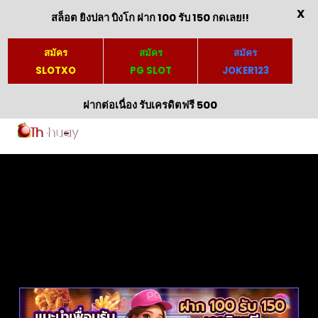
X
สล็อต ยิงปลา บิงโก ฝาก 100 รับ 150 กดเลย!!
สมัคร
สมัคร
สมัคร
SLOTXO
PG SLOT
JOKER123
ฝากต่อเนื่อง รับเครดิตฟรี 500
Skip
to
content