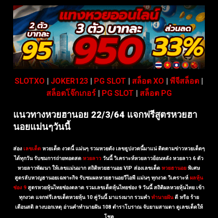
SLOTXO
|
JOKER123
|
PG SLOT
|
สล็อต XO
|
พีจีสล็อต
|
สล็อตโจ๊กเกอร์
|
PG SLOT
|
สล็อต PG
แนวทางหวยฮานอย 22/3/64 แจกฟรีสูตรหวยฮา
นอยแม่นๆวันนี้
ส่อง
เลขเด็ด
หวยเด็ด งวดนี้ แม่นๆ รวมหวยดัง เลขธูปงวดนี้มาแน่ ติดตามข่าวหวยเด็ดๆ
ได้ทุกวัน
รับชมการถ่ายทอดสด
หวยลาว
วันนี้ วิเคราะห์หวยลาวย้อนหลัง หวยลาว 6 ตัว
หวยลาวพัฒนา ให้เลขแม่นมาก
สถิติหวยฮานอย VIP ส่องเลขเด็ด
หวยฮานอย
พิเศษ
สูตรลับหวญฮานอยเฉพาะกิจ รับชมผลหวยฮานอยวีไอพี แม่นๆ ทุกงวด
วิเคราะห์
ผลหุ้น
ช่อง 9
สูตรหวยหุ้นไทยช่องตลาด รวมเลขเด็ดหุ้นไทยช่อง 9 วันนี้ สถิติผลหวยหุ้นไทย เข้า
ทุกงวด แจกฟรีเลขเด็ดหวยหุ้น 10 คู่วันนี้ มาแรงมาก
รวมคำ
ทำนายฝัน
ดี หรือ ร้าย
เตือนสติ ลางบอกเหตุ อ่านคำทำนายฝัน 108 ตำราโบราณ จับยามสามตา ดูเลขเด็ดให้
โชค