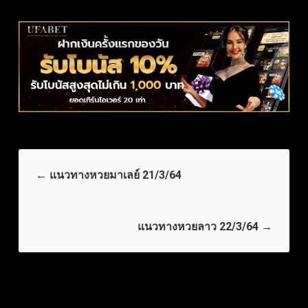
←
แนวทางหวยมาเลย์ 21/3/64
แนวทางหวยลาว 22/3/64
→