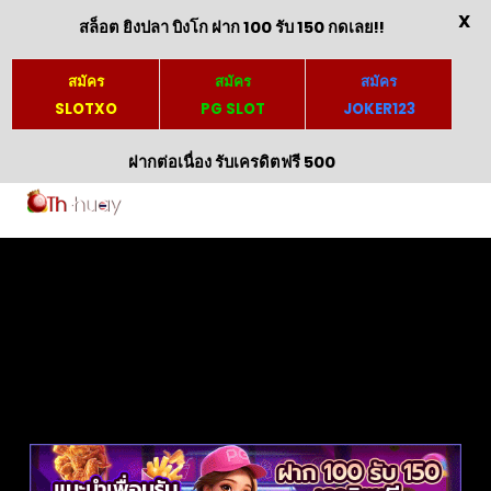
X
สล็อต ยิงปลา บิงโก ฝาก 100 รับ 150 กดเลย!!
สมัคร
สมัคร
สมัคร
SLOTXO
PG SLOT
JOKER123
ฝากต่อเนื่อง รับเครดิตฟรี 500
Skip
to
content