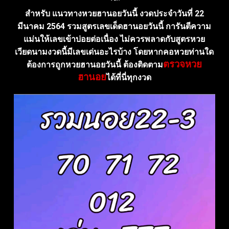
สำหรับ แนวทางหวยฮานอยวันนี้ งวดประจำวันที่ 22
มีนาคม 2564 รวมสูตรเลขเด็ดฮานอยวันนี้ การันตีความ
แม่นให้เลขเข้าบ่อยต่อเนื่อง ไม่ควรพลาดกับสูตรหวย
เวียดนามงวดนี้มีเลขเด่นอะไรบ้าง โดยหากคอหวยท่านใด
ตรวจหวย
ต้องการถูกหวยฮานอยวันนี้ ต้องติดตาม
ฮานอย
ได้ที่นี่ทุกงวด