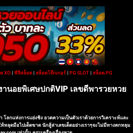
อต XO
|
พีจีสล็อต
|
สล็อตโจ๊กเกอร์
|
PG SLOT
|
สล็อต PG
านอยพิเศษปกติVIP เลขดีพารวยหวย
 โลกแห่งการแย่งชิง อวดความเป็นตัวเราด้วยการวิเคราะห์และ
ให้หลุดมือไปเด็ดขาด นักสู้ล่าเลขเด็ดอย่างเราๆจะไม่มีทางตกหลุม
.com เท่านั้น ครบเครื่องเรื่องหวย