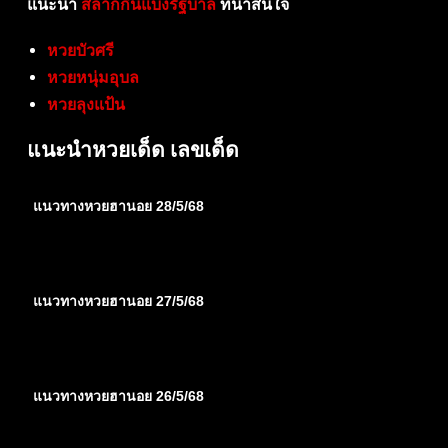
แนะนำ
สลากกินแบ่งรัฐบาล
ที่น่าสนใจ
หวยบัวศรี
หวยหนุ่มอุบล
หวยลุงแป้น
แนะนำหวยเด็ด เลขเด็ด
แนวทางหวยฮานอย 28/5/68
แนวทางหวยฮานอย 27/5/68
แนวทางหวยฮานอย 26/5/68