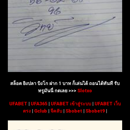
สล็อต ยิงปลา บิงโก ฝาก 1 บาท ก็เล่นได้ ถอนได้ทันที รับ
ทรูมันนี่ กดเลย >>>
Slotxo
UFABET
|
UFA365
|
UFABET เข้าสู่ระบบ
|
UFABET เว็บ
ตรง
|
Gclub
|
จีคลับ
|
Sbobet
|
Sbobet9
|