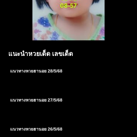
แนะนำหวยเด็ด เลขเด็ด
แนวทางหวยฮานอย 28/5/68
แนวทางหวยฮานอย 27/5/68
แนวทางหวยฮานอย 26/5/68