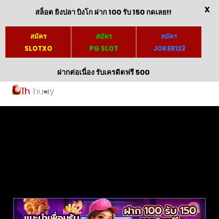
X
สล็อต ยิงปลา บิงโก ฝาก 100 รับ 150 กดเลย!!
สมัคร
สมัคร
สมัคร
SLOTXO
PG SLOT
JOKER123
ฝากต่อเนื่อง รับเครดิตฟรี 500
Skip
to
content