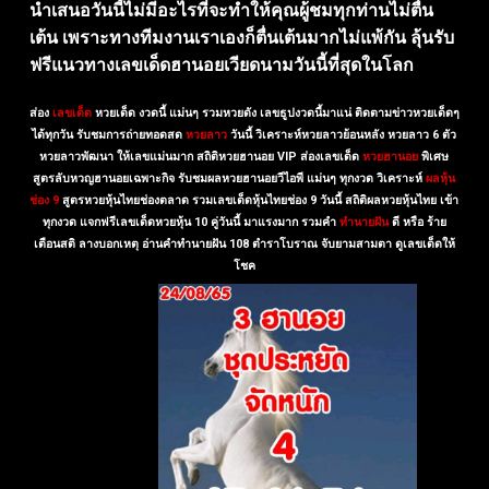
นำเสนอวันนี้ไม่มีอะไรที่จะทำให้คุณผู้ชมทุกท่านไม่ตื่น
เต้น เพราะทางทีมงานเราเองก็ตื่นเต้นมากไม่แพ้กัน ลุ้นรับ
ฟรีแนวทางเลขเด็ดฮานอยเวียดนามวันนี้ที่สุดในโลก
ส่อง
เลขเด็ด
หวยเด็ด งวดนี้ แม่นๆ รวมหวยดัง เลขธูปงวดนี้มาแน่ ติดตามข่าวหวยเด็ดๆ
ได้ทุกวัน
รับชมการถ่ายทอดสด
หวยลาว
วันนี้ วิเคราะห์หวยลาวย้อนหลัง หวยลาว 6 ตัว
หวยลาวพัฒนา ให้เลขแม่นมาก
สถิติหวยฮานอย VIP ส่องเลขเด็ด
หวยฮานอย
พิเศษ
สูตรลับหวญฮานอยเฉพาะกิจ รับชมผลหวยฮานอยวีไอพี แม่นๆ ทุกงวด
วิเคราะห์
ผลหุ้น
ช่อง 9
สูตรหวยหุ้นไทยช่องตลาด รวมเลขเด็ดหุ้นไทยช่อง 9 วันนี้ สถิติผลหวยหุ้นไทย เข้า
ทุกงวด แจกฟรีเลขเด็ดหวยหุ้น 10 คู่วันนี้ มาแรงมาก
รวมคำ
ทำนายฝัน
ดี หรือ ร้าย
เตือนสติ ลางบอกเหตุ อ่านคำทำนายฝัน 108 ตำราโบราณ จับยามสามตา ดูเลขเด็ดให้
โชค