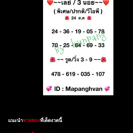
แนะนำ
หวยซอง
ที่เด็ดงวดนี้