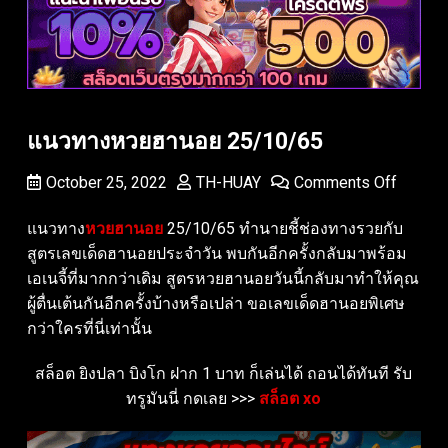
แนวทางหวยฮานอย 25/10/65
October 25, 2022
TH-HUAY
Comments Off
แนวทาง
หวยฮานอย
25/10/65 ทำนายชี้ช่องทางรวยกับ
สูตรเลขเด็ดฮานอยประจำวัน พบกันอีกครั้งกลับมาพร้อม
เอเนจี้ที่มากกว่าเดิม สูตรหวยฮานอยวันนี้กลับมาทำให้คุณ
ผู้ตื่นเต้นกันอีกครั้งบ้างหรือเปล่า ขอเลขเด็ดฮานอยพิเศษ
กว่าใครที่นี่เท่านั้น
สล็อต ยิงปลา บิงโก ฝาก 1 บาท ก็เล่นได้ ถอนได้ทันที รับ
ทรูมันนี่ กดเลย >>>
สล็อต xo