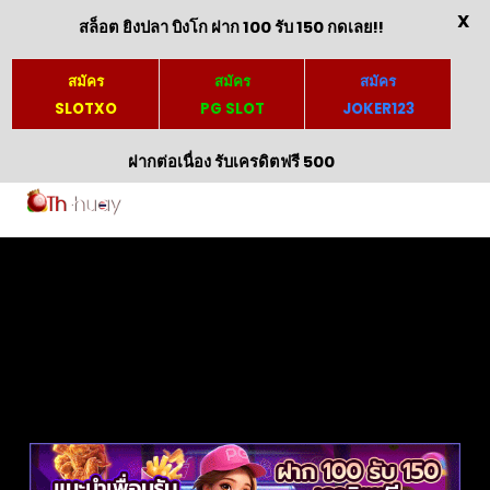
X
สล็อต ยิงปลา บิงโก ฝาก 100 รับ 150 กดเลย!!
สมัคร
สมัคร
สมัคร
SLOTXO
PG SLOT
JOKER123
ฝากต่อเนื่อง รับเครดิตฟรี 500
Skip
to
content