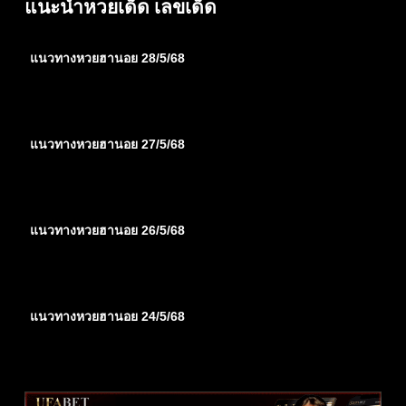
←
ทำนายฝันเห็นดาวเรือง
ทำนายฝันเห็นดอกขจร
→
TH-HUAY.COM
SkyWP Theme WordPress