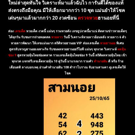
ใหม่ล่าสุดทันใจ วิเคราะห์มาแล้วฉับไว การันตีได้ของแท้
ส่งตรงถึงมือคุณ มีให้เลือกมากกว่า 10 ชุด แม่นยำให้โชค
เด่นๆมาแล้วมากกว่า 20 งวดซ้อน
ตรวจหวย
ฮานอยที่นี่
ส่อง
เลขเด็ด
หวยเด็ด งวดนี้ แม่นๆ รวมหวยดัง เลขธูปงวดนี้มาแน่ ติดตามข่าวหวยเด็ดๆ
ได้ทุกวัน
รับชมการถ่ายทอดสด
หวยลาว
วันนี้ วิเคราะห์หวยลาวย้อนหลัง หวยลาว 6 ตัว
หวยลาวพัฒนา ให้เลขแม่นมาก
สถิติหวยฮานอย VIP ส่องเลขเด็ด
หวยฮานอย
พิเศษ
สูตรลับหวญฮานอยเฉพาะกิจ รับชมผลหวยฮานอยวีไอพี แม่นๆ ทุกงวด
วิเคราะห์
ผลหุ้น
ช่อง 9
สูตรหวยหุ้นไทยช่องตลาด รวมเลขเด็ดหุ้นไทยช่อง 9 วันนี้ สถิติผลหวยหุ้นไทย เข้า
ทุกงวด แจกฟรีเลขเด็ดหวยหุ้น 10 คู่วันนี้ มาแรงมาก
รวมคำ
ทำนายฝัน
ดี หรือ ร้าย
เตือนสติ ลางบอกเหตุ อ่านคำทำนายฝัน 108 ตำราโบราณ จับยามสามตา ดูเลขเด็ดให้
โชค