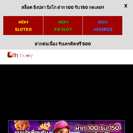
X
สล็อต ยิงปลา บิงโก ฝาก 100 รับ 150 กดเลย!!
สมัคร
สมัคร
สมัคร
SLOTXO
PG SLOT
JOKER123
ฝากต่อเนื่อง รับเครดิตฟรี 500
Skip
to
content