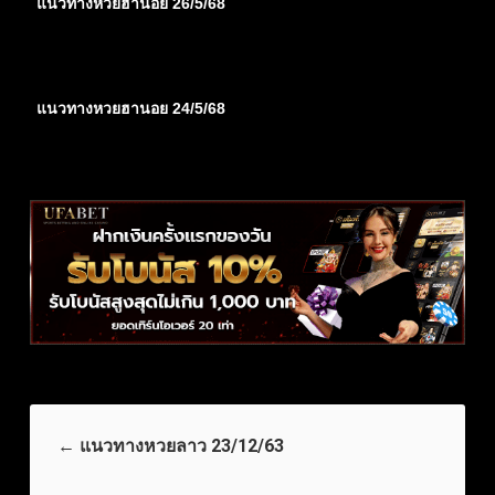
แนวทางหวยฮานอย 26/5/68
แนวทางหวยฮานอย 24/5/68
←
แนวทางหวยลาว 23/12/63