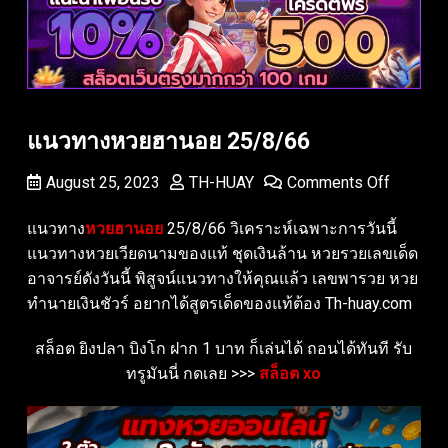
แนวทางหวยฮานอย 25/8/66
August 25, 2023
TH-HUAY
Comments Off
แนวทาง
หวยฮานอย
25/8/66 วิเคราะห์เฉพาะการวันนี้
แนวทางหวยเวียดนามของแท้ ชุดเงินล้าน หวยรวยเลขเด็ด
อาจารย์ดังวันนี้ พิสูจน์แนวทางให้คุณแล้ว เลขพารวย หวย
ทำนายเงินชัวร์ อยากได้สูตรเด็ดของแท้ต้อง Th-huay.com
สล็อต ยิงปลา บิงโก ฝาก 1 บาท ก็เล่นได้ ถอนได้ทันที รับ
ทรูมันนี่ กดเลย >>>
สล็อต xo