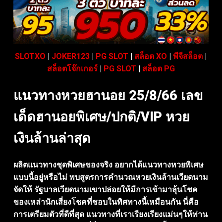
SLOTXO
|
JOKER123
|
PG SLOT
|
สล็อต XO
|
พีจีสล็อต
|
สล็อตโจ๊กเกอร์
|
PG SLOT
|
สล็อต PG
แนวทางหวยฮานอย 25/8/66 เลข
เด็ดฮานอยพิเศษ/ปกติ/VIP หวย
เงินล้านล่าสุด
ผลิตแนวทางชุดพิเศษของจริง อยากได้แนวทางหวยพิเศษ
แบบนี้อยู่หรือไม่ พบสูตรการคำนวณหวยเงินล้านเวียดนาม
จัดให้ รัฐบาลเวียดนามเขาปล่อยให้มีการเข้ามาลุ้นโชค
ของเหล่านักเสี่ยงโชคที่ชอบในทิศทางนี้เหมือนกัน นี่คือ
การเตรียมตัวที่ดีที่สุด แนวทางที่เราเรียงเรียงแม่นๆให้ท่าน