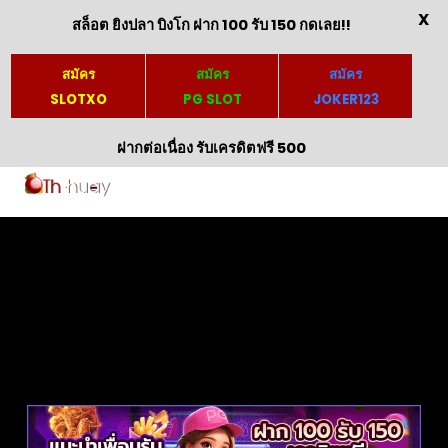
X
สล็อต ยิงปลา บิงโก ฝาก 100 รับ 150 กดเลย!!
สมัคร
สมัคร
สมัคร
SLOTXO
PG SLOT
JOKER123
ฝากต่อเนื่อง รับเครดิตฟรี 500
Skip
to
content