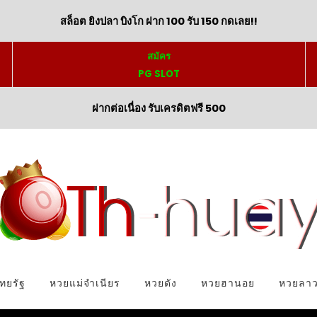
สล็อต ยิงปลา บิงโก ฝาก 100 รับ 150 กดเลย!!
สมัคร
PG SLOT
ฝากต่อเนื่อง รับเครดิตฟรี 500
ทยรัฐ
หวยแม่จำเนียร
หวยดัง
หวยฮานอย
หวยลา