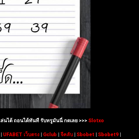
ล่นได้ ถอนได้ทันที รับทรูมันนี่ กดเลย >>>
Slotxo
|
UFABET เว็บตรง
|
Gclub
|
จีคลับ
|
Sbobet
|
Sbobet9
|