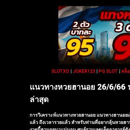
SLOTXO
|
JOKER123
|
PG SLOT
|
สล็
แนวทางหวยฮานอย 26/6/66 ห
ล่าสุด
การวิเคราะห์แนวทางหวยฮานอย แนวทางฮานอยเด็ด 
แล้ว ถึงเวลารวยแล้ว สำหรับท่านที่อยากลุ้นหวยฮ
งวดนี้ฮานอยมาแน่นอน ศูนย์รวมเลขเด็ดอาจารย์ดังว