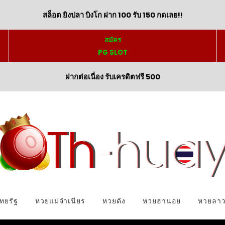
สล็อต ยิงปลา บิงโก ฝาก 100 รับ 150 กดเลย!!
สมัคร
PG SLOT
ฝากต่อเนื่อง รับเครดิตฟรี 500
ทยรัฐ
หวยแม่จำเนียร
หวยดัง
หวยฮานอย
หวยลา