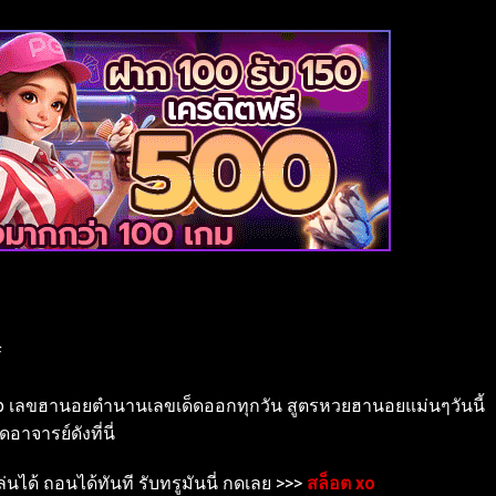
f
p เลขฮานอยตำนานเลขเด็ดออกทุกวัน สูตรหวยฮานอยแม่นๆวันนี้
าจารย์ดังที่นี่
่นได้ ถอนได้ทันที รับทรูมันนี่ กดเลย >>>
สล็อต xo