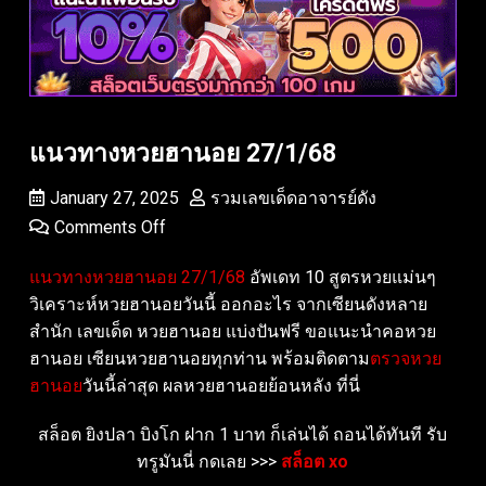
แนวทางหวยฮานอย 27/1/68
January 27, 2025
รวมเลขเด็ดอาจารย์ดัง
Comments Off
แนวทางหวยฮานอย 27/1/68
อัพเดท 10 สูตรหวยแม่นๆ
วิเคราะห์หวยฮานอยวันนี้ ออกอะไร จากเซียนดังหลาย
สำนัก เลขเด็ด หวยฮานอย แบ่งปันฟรี ขอแนะนำคอหวย
ฮานอย เซียนหวยฮานอยทุกท่าน พร้อมติดตาม
ตรวจหวย
ฮานอย
วันนี้ล่าสุด ผลหวยฮานอยย้อนหลัง ที่นี่
สล็อต ยิงปลา บิงโก ฝาก 1 บาท ก็เล่นได้ ถอนได้ทันที รับ
ทรูมันนี่ กดเลย >>>
สล็อต xo