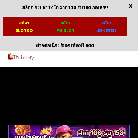
X
สล็อต ยิงปลา บิงโก ฝาก 100 รับ 150 กดเลย!!
สมัคร
สมัคร
สมัคร
SLOTXO
PG SLOT
JOKER123
ฝากต่อเนื่อง รับเครดิตฟรี 500
Skip
to
content