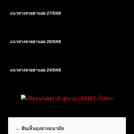
แนวทางหวยฮานอย 27/5/68
แนวทางหวยฮานอย 26/5/68
แนวทางหวยฮานอย 24/5/68
←
ฝันเห็นถุงยางอนามัย