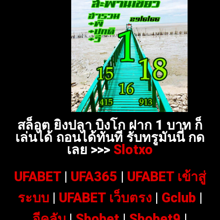
สล็อต ยิงปลา บิงโก ฝาก 1 บาท ก็
เล่นได้ ถอนได้ทันที รับทรูมันนี่ กด
เลย >>>
Slotxo
UFABET
|
UFA365
|
UFABET เข้าสู่
ระบบ
|
UFABET เว็บตรง
|
Gclub
|
จีคลับ
|
Sbobet
|
Sbobet9
|