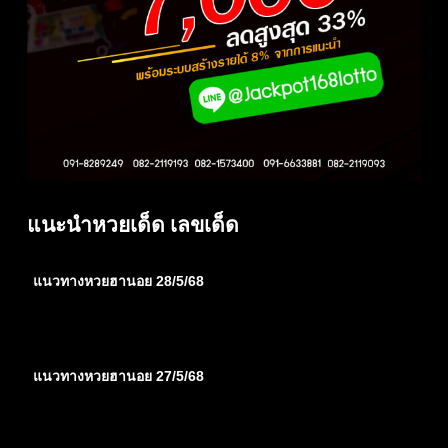
แนะนำหวยเด็ด เลขเด็ด
แนวทางหวยฮานอย 28/5/68
แนวทางหวยฮานอย 27/5/68