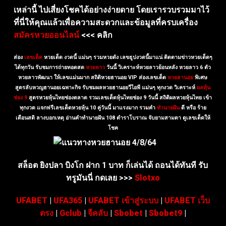
เหล่านี้ ไปเสี่ยงโชคได้อย่างง่ายดาย โดยเรารวบรวมมาไว้
ที่นี่ให้คุณแล้วเพื่อความสะดวกและข้อมูลที่ครบเครื่อง
สมัครหวยออนไลน์
<<< คลิก
ส่อง
เลขเด็ด
หวยเด็ด งวดนี้ แม่นๆ รวมหวยดัง เลขธูปงวดนี้มาแน่ ติดตามข่าวหวยเด็ดๆ
ได้ทุกวัน
รับชมการถ่ายทอดสด
หวยลาว
วันนี้ วิเคราะห์หวยลาวย้อนหลัง หวยลาว 6 ตัว
หวยลาวพัฒนา ให้เลขแม่นมาก
สถิติหวยฮานอย VIP ส่องเลขเด็ด
หวยฮานอย
พิเศษ
สูตรลับหวญฮานอยเฉพาะกิจ รับชมผลหวยฮานอยวีไอพี แม่นๆ ทุกงวด
วิเคราะห์
ผลหุ้น
ช่อง 9
สูตรหวยหุ้นไทยช่องตลาด รวมเลขเด็ดหุ้นไทยช่อง 9 วันนี้ สถิติผลหวยหุ้นไทย เข้า
ทุกงวด แจกฟรีเลขเด็ดหวยหุ้น 10 คู่วันนี้ มาแรงมาก
รวมคำ
ทำนายฝัน
ดี หรือ ร้าย
เตือนสติ ลางบอกเหตุ อ่านคำทำนายฝัน 108 ตำราโบราณ จับยามสามตา ดูเลขเด็ดให้
โชค
สล็อต ยิงปลา บิงโก ฝาก 1 บาท ก็เล่นได้ ถอนได้ทันที รับ
ทรูมันนี่ กดเลย >>>
Slotxo
UFABET
|
UFA365
|
UFABET เข้าสู่ระบบ
|
UFABET เว็บ
ตรง
|
Gclub
|
จีคลับ
|
Sbobet
|
Sbobet9
|