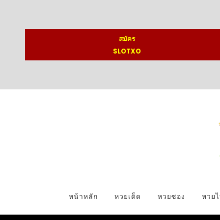
สมัคร
SLOTXO
Skip
to
content
หน้าหลัก
หวยเด็ด
หวยซอง
หวยไ