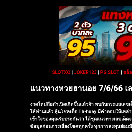
SLOTXO
|
JOKER123
|
PG SLOT
|
สล็
แนวทางหวยฮานอย 7/6/66 เลข
งวดใหม่ถือกำเนิดเกิดขึ้นแล้วจ้า พบกับกระแสเลข
ให้ท่านแล้ว ลุ้นโชคเด็ด Th-huay มีคำตอบให้เห
เข้าใจของคุณรับประกันว่า ได้ชุดแนวทางเลขเด็ดจาก
ข้อมูลก่อนการเสี่ยงโชคทุกครั้ง ทุกการลงทุนย่อมม